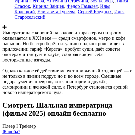
Ирина Пегова
,
Ангелина Стречина
,
Зоя Бербер
,
Алиса
Стасюк
,
Кирилл Зайцев
,
Федор Гамалея
,
Илья
Колецкий
,
Елизавета Гуреева
,
Сергей Бледных
,
Илья
Старосельский
Императрица с короной на голове и характером на троих
оказывается в XXI веке — среди смартфонов, метро и кофе
навынос. Но быстро берёт ситуацию под контроль: ищет в
приложении тариф «Карета», пробует суши, даёт советы
блогерам и танцует в клубе, собирая вокруг себя
восторженные взгляды.
Однако каждое её действие меняет привычный ход вещей — и
не только в жизни подруг, но и во всём городе. Смешные
недоразумения превращаются в истории о дружбе,
самоиронии и женской силе, а Петербург становится ареной
нового императорского чуда.
Смотреть Шальная императрица
(фильм 2025) онлайн бесплатно
Плеер I
Трейлер
Жалоба?