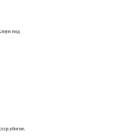
 клоун под
ссср.убогие.