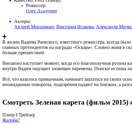
Качество:
FHD (1080p)
Режиссер:
Олег Асадулин
Актеры:
Андрей Мерзликин
,
Виктория Исакова
,
Александр Мичк
В жизни Вадима Раевского, известного режиссера, всегда было 
главных претендентов на награды «Оскара». Словно живя в ска
больше препятствий.
Внезапно наступает момент, когда его благополучная рутина ка
внутри Вадим ощущает зловещие перемены. Поиски истины на
Всё, что казалось привычным, начинает шататься на своих осн
неожиданные повороты, подозрения падают на близких, а разга
Смотреть Зеленая карета (фильм 2015) 
Плеер I
Трейлер
Жалоба?