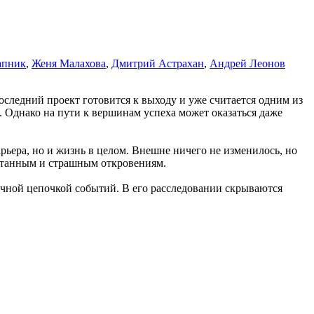
апник
,
Женя Малахова
,
Дмитрий Астрахан
,
Андрей Леонов
оследний проект готовится к выходу и уже считается одним из
. Однако на пути к вершинам успеха может оказаться даже
арьера, но и жизнь в целом. Внешне ничего не изменилось, но
утанным и страшным откровениям.
дочной цепочкой событий. В его расследовании скрываются