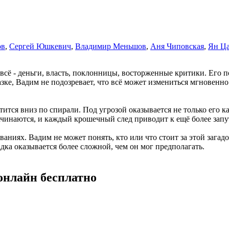
ов
,
Сергей Юшкевич
,
Владимир Меньшов
,
Аня Чиповская
,
Ян Ц
всё - деньги, власть, поклонницы, восторженные критики. Его п
зке, Вадим не подозревает, что всё может измениться мгновенно
тится вниз по спирали. Под угрозой оказывается не только его к
чинаются, и каждый крошечный след приводит к ещё более зап
ованиях. Вадим не может понять, кто или что стоит за этой зага
дка оказывается более сложной, чем он мог предполагать.
онлайн бесплатно