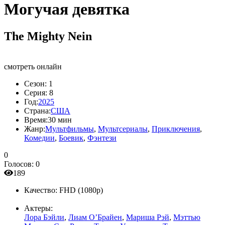
Могучая девятка
The Mighty Nein
смотреть онлайн
Сезон:
1
Серия:
8
Год:
2025
Страна:
США
Время:
30 мин
Жанр:
Мультфильмы
,
Мультсериалы
,
Приключения
,
Комедии
,
Боевик
,
Фэнтези
0
Голосов:
0
189
Качество:
FHD (1080p)
Актеры:
Лора Бэйли
,
Лиам О’Брайен
,
Мариша Рэй
,
Мэттью