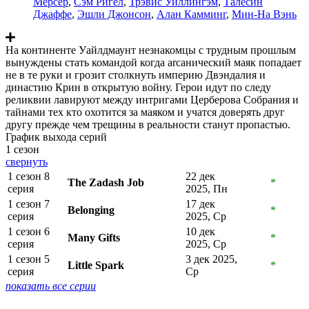
Мерсер
,
Сэм Ригел
,
Трэвис Уиллингэм
,
Талесин
Джаффе
,
Эшли Джонсон
,
Алан Камминг
,
Мин-На Вэнь
На континенте Уайлдмаунт незнакомцы с трудным прошлым
вынуждены стать командой когда arcанический маяк попадает
не в те руки и грозит столкнуть империю Двэндалия и
династию Крин в открытую войну. Герои идут по следу
реликвии лавируют между интригами Церберова Собрания и
тайнами тех кто охотится за маяком и учатся доверять друг
другу прежде чем трещины в реальности станут пропастью.
График выхода серий
1 сезон
свернуть
1 сезон 8
22 дек
The Zadash Job
*
серия
2025, Пн
1 сезон 7
17 дек
Belonging
*
серия
2025, Ср
1 сезон 6
10 дек
Many Gifts
*
серия
2025, Ср
1 сезон 5
3 дек 2025,
Little Spark
*
серия
Ср
показать все серии