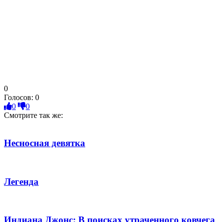
0
Голосов:
0
0
0
Смотрите так же:
Несносная девятка
Легенда
Индиана Джонс: В поисках утраченного ковчега