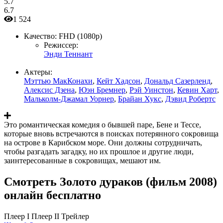
5.7
6.7
1 524
Качество:
FHD (1080p)
Режиссер:
Энди Теннант
Актеры:
Мэттью МакКонахи
,
Кейт Хадсон
,
Дональд Сазерленд
,
Алексис Дзена
,
Юэн Бремнер
,
Рэй Уинстон
,
Кевин Харт
,
Мальколм-Джамал Уорнер
,
Брайан Хукс
,
Дэвид Робертс
Это романтическая комедия о бывшей паре, Бене и Тессе,
которые вновь встречаются в поисках потерянного сокровища
на острове в Карибском море. Они должны сотрудничать,
чтобы разгадать загадку, но их прошлое и другие люди,
заинтересованные в сокровищах, мешают им.
Смотреть Золото дураков (фильм 2008)
онлайн бесплатно
Плеер I
Плеер II
Трейлер