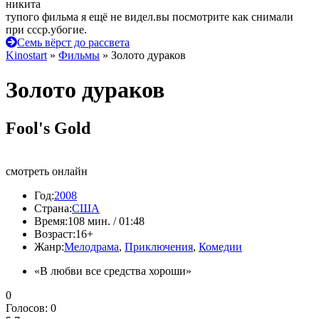
никита
тупого фильма я ещё не видел.вы посмотрите как снимали
при ссср.убогие.
Семь вёрст до рассвета
Kinostart
»
Фильмы
» Золото дураков
Золото дураков
Fool's Gold
смотреть онлайн
Год:
2008
Страна:
США
Время:
108 мин. / 01:48
Возраст:
16+
Жанр:
Мелодрама
,
Приключения
,
Комедии
«В любви все средства хороши»
0
Голосов:
0