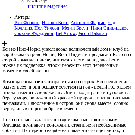
Режиссер:
Филиппе Мартинес
Актеры:
Рэй Фиарон
,
Натали Кокс
,
Антонио Фаргас
,
Чад
Коллинз
,
Пол Уилсон
,
Меган Браун
,
Ники Спиридакос
,
Сюзанн Фридлайн
,
Bel Arrow
,
Jacob Katsman
Бен из Нью-Йорка унаследовал великолепный дом и клуб на
карибском острове Невис, Вест-Индия, и предлагает Клэр и ее
старой команде присоединиться к нему на неделю. Бену
нужна их поддержка, чтобы пережить этот переломный
момент в своей жизни.
Команда соглашается отправиться на остров. Воссоединение
радует всех, и они решают остаться на год - целый год отдыха,
чтобы изменить свою жизнь. Они находят райский уголок на
берегу моря, окруженный красотой природы и живописными
пейзажами. Влюбленные в остров, они снова вместе, словно
вернулись в старые добрые времена.
Пока они наслаждаются праздником и мечтают о ярком
будущем, начинают происходить странные и необъяснимые
события. На первой свадьбе на пляже что-то идет не так, и