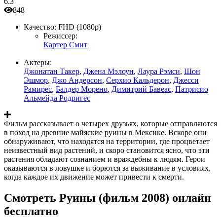
6.3
848
Качество:
FHD (1080p)
Режиссер:
Картер Смит
Актеры:
Джонатан Такер
,
Джена Мэлоун
,
Лаура Рэмси
,
Шон
Эшмор
,
Джо Андерсон
,
Серхио Кальдерон
,
Джесси
Рамирес
,
Балдер Морено
,
Димитрий Бавеас
,
Патрисио
Альмейда Родригес
Фильм рассказывает о четырех друзьях, которые отправляются
в поход на древние майяские руины в Мексике. Вскоре они
обнаруживают, что находятся на территории, где процветает
неизвестный вид растений, и скоро становится ясно, что эти
растения обладают сознанием и враждебны к людям. Герои
оказываются в ловушке и борются за выживание в условиях,
когда каждое их движение может привести к смерти.
Смотреть Руины (фильм 2008) онлайн
бесплатно