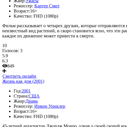
Жанр:
Ужасы
Режиссер:
Картер Смит
Возраст:
16+
Качество:
FHD (1080p)
Фильм рассказывает о четырех друзьях, которые отправляются 
неизвестный вид растений, и скоро становится ясно, что эти 
каждое их движение может привести к смерти.
10
Голосов:
3
5.9
6.3
849
Смотреть онлайн
Жизнь как дом (2001)
Год:
2001
Страна:
США
Жанр:
Драма
Режиссер:
Ирвин Уинклер
Возраст:
16+
Качество:
FHD (1080p)
45-летний архитектор Джордж Монро, узнав о своей скорой кон