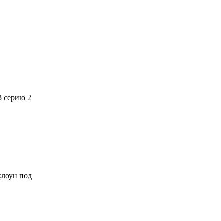
3 серию 2
 клоун под