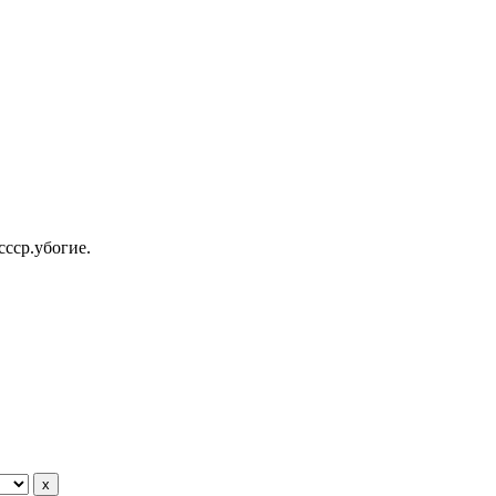
ссср.убогие.