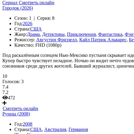
Сериал
Смотреть онлайн
Городок (2026)
Сезон:
1 |
Серия:
8
Год:
2026
Страна:
США
Жанр:
Драма
,
Детективы
,
Приключения
,
Фантастика
,
Фэн
Режиссер:
Августин Фриззелл
,
Кайл Патрик Альварес
,
Бе
Качество:
FHD (1080p)
Под раскалённым солнцем Нью-Мексико пустыня скрывает идеа
Купер быстро чувствует неладное. Ночью он видит нечто чудо
союзников среди других жителей. Бывший журналист, циничны
10
Голосов:
3
7.4
7.2
472
Смотреть онлайн
Руины (2008)
Год:
2008
Страна:
США
,
Австралия
,
Германия