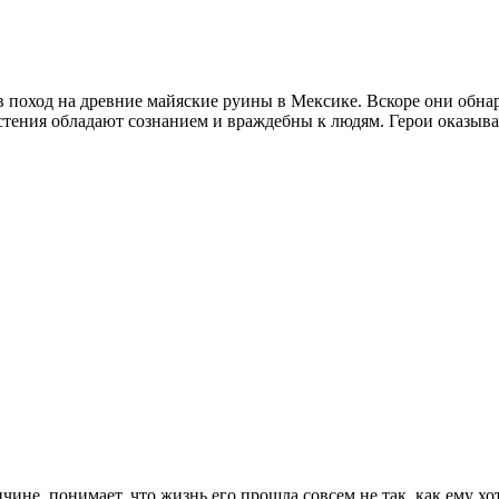
в поход на древние майяские руины в Мексике. Вскоре они обнар
растения обладают сознанием и враждебны к людям. Герои оказыв
чине, понимает, что жизнь его прошла совсем не так, как ему х