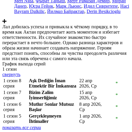
Meri Nida
,
Фырат Таныш
,
Мерт Рамазан Демир
,
Мирай
Данер
,
Юсра Гейик
,
Марк Льюис
,
Идил Сивритепе
,
Haci
Bayram Dalkiliç
,
Йилмаз Байрактар
,
Derin Besikcioglu
Лал добилась успеха и привыкла к чёткому порядку, в то
время как Актан предпочитает жить моментом и избегает
ответственности. Их случайное знакомство быстро
перерастает в нечто большее. Однако разница характеров и
образа жизни начинает создавать напряжение. Героям
предстоит понять, способны ли чувства преодолеть различия
или эта связь обречена с самого начала.
График выхода серий
1 сезон
свернуть
1 сезон 8
Aşk Dediğin İman
22 апр
*
серия
Etmektir Bir İmkansıza
2026, Ср
1 сезон 7
Bizim Zalim
15 апр
*
серия
İyimserliğimiz
2026, Ср
1 сезон 6
Mutlur Sonlar Mutsuz
8 апр 2026,
*
серия
Başlar
Ср
1 сезон 5
Gerçekleşmeyen
1 апр 2026,
*
серия
İhtimaller
Ср
показать все серии