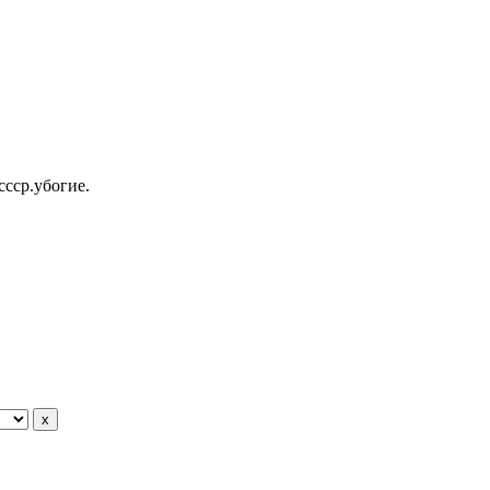
ссср.убогие.