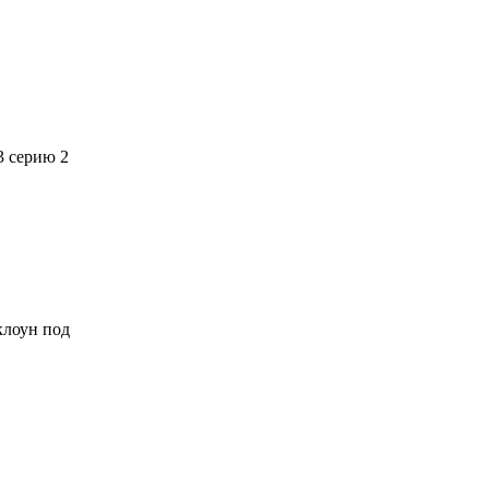
3 серию 2
 клоун под