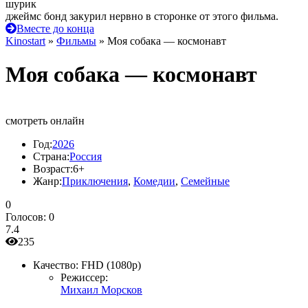
шурик
джеймс бонд закурил нервно в сторонке от этого фильма.
Вместе до конца
Kinostart
»
Фильмы
» Моя собака — космонавт
Моя собака — космонавт
смотреть онлайн
Год:
2026
Страна:
Россия
Возраст:
6+
Жанр:
Приключения
,
Комедии
,
Семейные
0
Голосов:
0
7.4
235
Качество:
FHD (1080p)
Режиссер:
Михаил Морсков