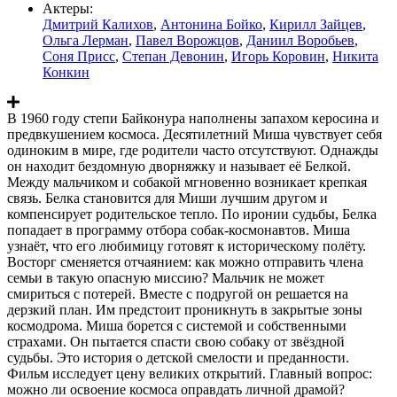
Актеры:
Дмитрий Калихов
,
Антонина Бойко
,
Кирилл Зайцев
,
Ольга Лерман
,
Павел Ворожцов
,
Даниил Воробьев
,
Соня Присс
,
Степан Девонин
,
Игорь Коровин
,
Никита
Конкин
В 1960 году степи Байконура наполнены запахом керосина и
предвкушением космоса. Десятилетний Миша чувствует себя
одиноким в мире, где родители часто отсутствуют. Однажды
он находит бездомную дворняжку и называет её Белкой.
Между мальчиком и собакой мгновенно возникает крепкая
связь. Белка становится для Миши лучшим другом и
компенсирует родительское тепло. По иронии судьбы, Белка
попадает в программу отбора собак-космонавтов. Миша
узнаёт, что его любимицу готовят к историческому полёту.
Восторг сменяется отчаянием: как можно отправить члена
семьи в такую опасную миссию? Мальчик не может
смириться с потерей. Вместе с подругой он решается на
дерзкий план. Им предстоит проникнуть в закрытые зоны
космодрома. Миша борется с системой и собственными
страхами. Он пытается спасти свою собаку от звёздной
судьбы. Это история о детской смелости и преданности.
Фильм исследует цену великих открытий. Главный вопрос:
можно ли освоение космоса оправдать личной драмой?