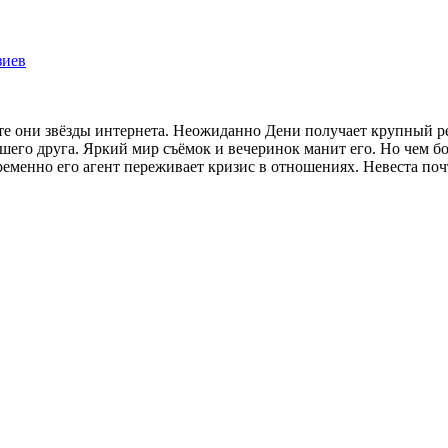
зиев
 они звёзды интернета. Неожиданно Дени получает крупный рек
шего друга. Яркий мир съёмок и вечеринок манит его. Но чем бо
ременно его агент переживает кризис в отношениях. Невеста поч