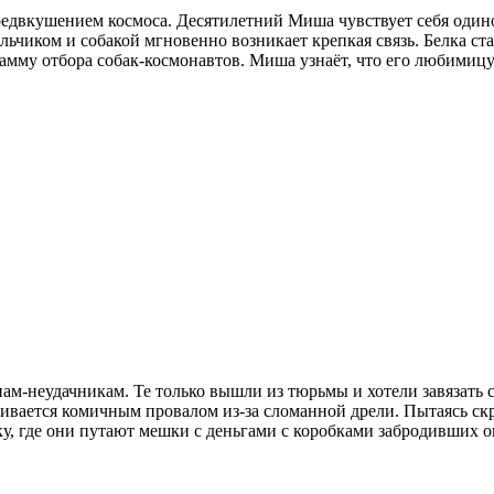
редвкушением космоса. Десятилетний Миша чувствует себя одино
льчиком и собакой мгновенно возникает крепкая связь. Белка 
рамму отбора собак-космонавтов. Миша узнаёт, что его любимицу
м-неудачникам. Те только вышли из тюрьмы и хотели завязать с
чивается комичным провалом из-за сломанной дрели. Пытаясь ск
у, где они путают мешки с деньгами с коробками забродивших о