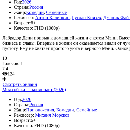
Год:
2026
Страна:
Россия
Жанр:
Комедии
,
Семейные
Режиссер:
Антон Калинкин
,
Руслан Князев
,
Джаник Фай
Возраст:
6+
Качество:
FHD (1080p)
Лабрадор Дени привык к домашней жизни с котом Мэни. Вместе
бизнеса и славы. Впервые в жизни он оказывается вдали от луч
пустоту. Ему не хватает простого уюта и верного Мэни. Однов
10
Голосов:
1
7.4
124
Смотреть онлайн
Моя собака — космонавт (2026)
Год:
2026
Страна:
Россия
Жанр:
Приключения
,
Комедии
,
Семейные
Режиссер:
Михаил Морсков
Возраст:
6+
Качество:
FHD (1080p)