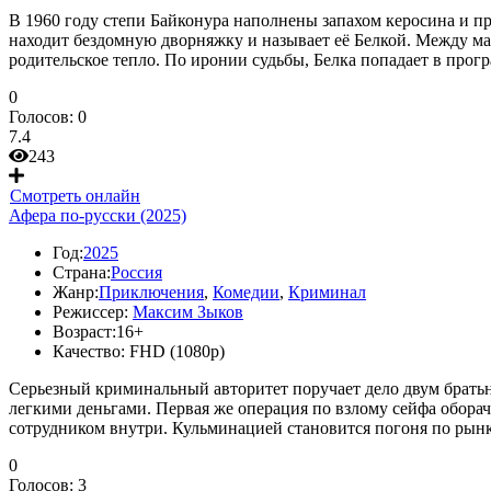
В 1960 году степи Байконура наполнены запахом керосина и п
находит бездомную дворняжку и называет её Белкой. Между ма
родительское тепло. По иронии судьбы, Белка попадает в прог
0
Голосов:
0
7.4
243
Смотреть онлайн
Афера по-русски (2025)
Год:
2025
Страна:
Россия
Жанр:
Приключения
,
Комедии
,
Криминал
Режиссер:
Максим Зыков
Возраст:
16+
Качество:
FHD (1080p)
Серьезный криминальный авторитет поручает дело двум братьна
легкими деньгами. Первая же операция по взлому сейфа обора
сотрудником внутри. Кульминацией становится погоня по рынк
0
Голосов:
3