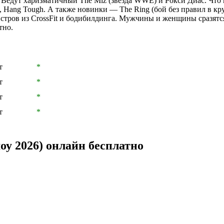
. Ведут харизматичный The Miz (звезда WWE) и Рокси Диас. Что в
l, Hang Tough. А также новинки — The Ring (бой без правил в кру
ров из CrossFit и бодибилдинга. Мужчины и женщины сразятся 
тно.
т
*
т
*
т
*
т
*
у 2026) онлайн бесплатно