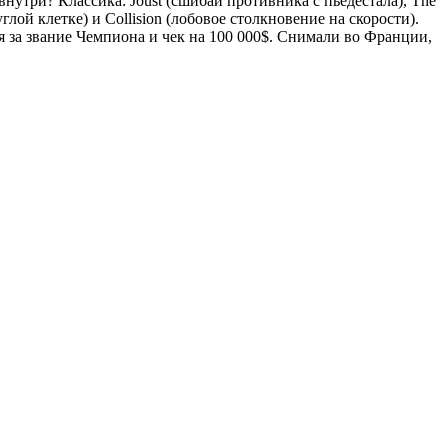
нутри? Классика: Joust (сшибай противника с пьедестала), The
глой клетке) и Collision (лобовое столкновение на скорости).
за звание Чемпиона и чек на 100 000$. Снимали во Франции,