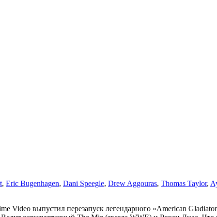
t
,
Eric Bugenhagen
,
Dani Speegle
,
Drew Aggouras
,
Thomas Taylor
,
A
e Video выпустил перезапуск легендарного «American Gladiator