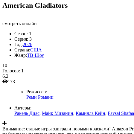
American Gladiators
смотреть онлайн
Сезон:
1
Серия:
3
Год:
2026
Страна:
США
Жанр:
ТВ-Шоу
10
Голосов:
1
6.2
173
Режиссер:
Реми Романи
Актеры:
Ракель Диас
,
Майк Мизанин
,
Камилла Кейн
,
Faysal Shafaa
Внимание: старые игры заиграли новыми красками! Amazon Prim