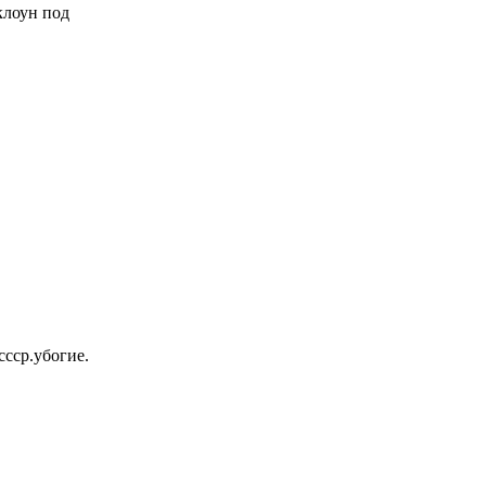
 клоун под
ссср.убогие.