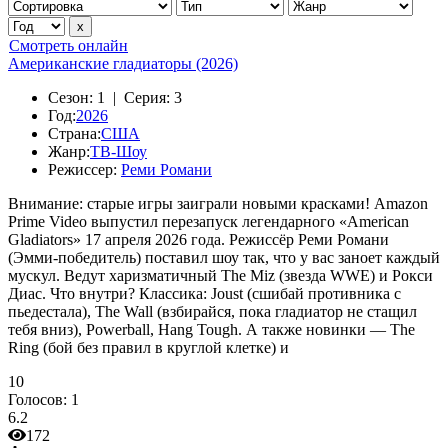
Смотреть онлайн
Американские гладиаторы (2026)
Сезон:
1 |
Серия:
3
Год:
2026
Страна:
США
Жанр:
ТВ-Шоу
Режиссер:
Реми Романи
Внимание: старые игры заиграли новыми красками! Amazon
Prime Video выпустил перезапуск легендарного «American
Gladiators» 17 апреля 2026 года. Режиссёр Реми Романи
(Эмми-победитель) поставил шоу так, что у вас заноет каждый
мускул. Ведут харизматичный The Miz (звезда WWE) и Рокси
Диас. Что внутри? Классика: Joust (сшибай противника с
пьедестала), The Wall (взбирайся, пока гладиатор не стащил
тебя вниз), Powerball, Hang Tough. А также новинки — The
Ring (бой без правил в круглой клетке) и
10
Голосов:
1
6.2
172