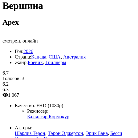
Вершина
Apex
смотреть онлайн
Год:
2026
Страна:
Канада
,
США
,
Австралия
Жанр:
Боевик
,
Триллеры
6.7
Голосов:
3
6.2
6.3
1 067
Качество:
FHD (1080p)
Режиссер:
Бальтасар Кормакур
Актеры:
Шарлиз Терон
,
Тэрон Эджертон
,
Эрик Бана
,
Бесси