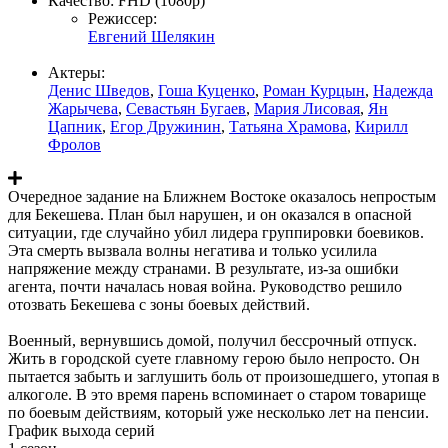
Качество:
FHD (1080p)
Режиссер:
Евгений Шелякин
Актеры:
Денис Шведов
,
Гоша Куценко
,
Роман Курцын
,
Надежда
Жарычева
,
Севастьян Бугаев
,
Мария Лисовая
,
Ян
Цапник
,
Егор Дружинин
,
Татьяна Храмова
,
Кирилл
Фролов
Очередное задание на Ближнем Востоке оказалось непростым
для Бекешева. План был нарушен, и он оказался в опасной
ситуации, где случайно убил лидера группировки боевиков.
Эта смерть вызвала волны негатива и только усилила
напряжение между странами. В результате, из-за ошибки
агента, почти началась новая война. Руководство решило
отозвать Бекешева с зоны боевых действий.
Военный, вернувшись домой, получил бессрочный отпуск.
Жить в городской суете главному герою было непросто. Он
пытается забыть и заглушить боль от произошедшего, утопая в
алкоголе. В это время парень вспоминает о старом товарище
по боевым действиям, который уже несколько лет на пенсии.
График выхода серий