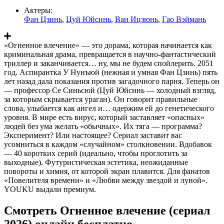
Актеры:
Фан Цзинь
,
Цуй Юйсинь
,
Ван Ицзюнь
,
Гао Вэймань
«Огненное влечение» — это дорама, которая начинается как
криминальная драма, превращается в научно-фантастический
триллер и заканчивается… ну, мы не будем спойлерить. 2051
год. Аспирантка У Нунъюй (нежная и умная Фан Цзинь) пять
лет назад дала показания против загадочного парня. Теперь он
— профессор Се Синьсюй (Цуй Юйсинь — холодный взгляд,
за которым скрывается ураган). Он говорит правильные
слова, улыбается как ангел и… одержим ей до генетического
уровня. В мире есть вирус, который заставляет «опасных»
людей без ума желать «обычных». Их тяга — программа?
Эксперимент? Или настоящее? Сериал заставит вас
усомниться в каждом «случайном» столкновении. Вдобавок
— 40 коротких серий (идеально, чтобы проглотить за
выходные). Футуристическая эстетика, неожиданные
повороты и химия, от которой экран плавится. Для фанатов
«Повелителя времени» и «Любви между звездой и луной».
YOUKU выдали премиум.
Смотреть Огненное влечение (сериал
2026) онлайн бесплатно