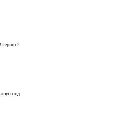
3 серию 2
 клоун под