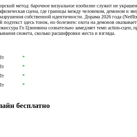
торский метод: барочное визуальное изобилие служит не украше
физическая сцена, где границы между человеком, демоном и зве
разрушения собственной идентичности. Дорама 2026 года (Netflix
 подтекст здесь тонок, но болезнен: охота на демонов оказывае
жиссура Го Цзинмина сознательно замедляет темп action-сцен, 
адывания сюжета, сколько расшифровки жеста и взгляда.
Пт
*
Пт
*
Пт
*
Пт
*
нлайн бесплатно