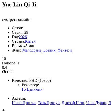
Yue Lin Qi Ji
смотреть онлайн
Сезон:
1
Серия:
29
Год:
2026
Страна:
Китай
Время:
45 мин
Жанр:
Мелодрама
,
Боевик
,
Фэнтези
10
Голосов:
1
8.4
163
Качество:
FHD (1080p)
Режиссер:
Го Цзинмин
Актеры:
Цзюй Цзинъи
,
Тянь Цзяжуй
,
Джозеф Цзэн
,
Чэнь Дулин
,
Я