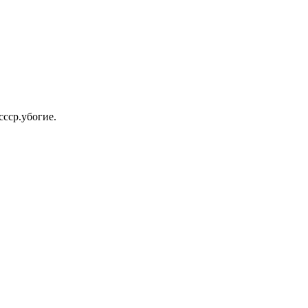
ссср.убогие.