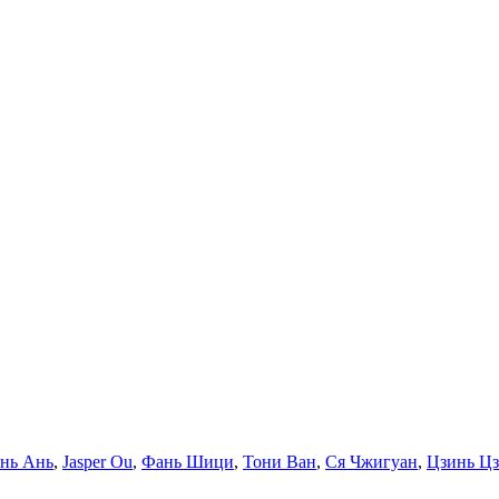
нь Ань
,
Jasper Ou
,
Фань Шици
,
Тони Ван
,
Ся Чжигуан
,
Цзинь Ц