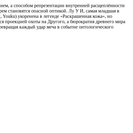
нием, а способом репрезентации внутренней расщеплённости
рем становятся опасной оптикой. Лу У И, самая младшая в
, Youku) укоренена в легенде «Раскрашенная кожа», но
тся проекцией охоты на Другого, а бюрократия древнего мира
превращая каждый удар меча в событие онтологического