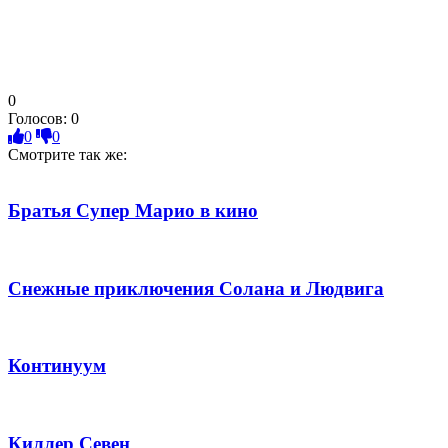
0
Голосов:
0
0
0
Смотрите так же:
Братья Супер Марио в кино
Снежные приключения Солана и Людвига
Континуум
Киллер Севен