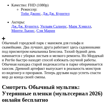
Качество:
FHD (1080p)
Режиссер:
Тоби Джонс
,
Дж.Дж. Куинтел
Актеры:
Дж.Дж. Куинтел
,
Уильям Салиерс
,
Марк Хэмилл
,
Минти Льюис
,
Сэм Марин
Обычный городской парк с манежем для гольфа и
скамейками. Два лучших друга работают здесь садовниками
под присмотром начальника Бенсона. Тихий будний день
начинается с уборки листьев и мелкого ремонта. Но Мордекай
и Ригби быстро находят способ избежать скучной работы.
Обычная находка старой видеокассеты в парке оборачивается
хаосом. Древний артефакт выпускает в реальность монстров
из видеоигр и призраков. Теперь друзьям надо успеть спасти
мир до конца своей смены.
Смотреть Обычный мультик:
Утерянные пленки (мультсериал 2026)
онлайн бесплатно