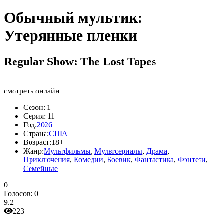
Обычный мультик:
Утерянные пленки
Regular Show: The Lost Tapes
смотреть онлайн
Сезон:
1
Серия:
11
Год:
2026
Страна:
США
Возраст:
18+
Жанр:
Мультфильмы
,
Мультсериалы
,
Драма
,
Приключения
,
Комедии
,
Боевик
,
Фантастика
,
Фэнтези
,
Семейные
0
Голосов:
0
9.2
223