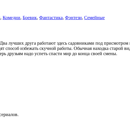
я
,
Комедии
,
Боевик
,
Фантастика
,
Фэнтези
,
Семейные
Два лучших друга работают здесь садовниками под присмотром н
ят способ избежать скучной работы. Обычная находка старой ви
ерь друзьям надо успеть спасти мир до конца своей смены.
сериалов.