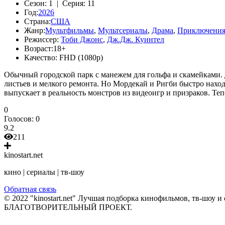
Сезон:
1 |
Серия:
11
Год:
2026
Страна:
США
Жанр:
Мультфильмы
,
Мультсериалы
,
Драма
,
Приключени
Режиссер:
Тоби Джонс
,
Дж.Дж. Куинтел
Возраст:
18+
Качество:
FHD (1080p)
Обычный городской парк с манежем для гольфа и скамейками. 
листьев и мелкого ремонта. Но Мордекай и Ригби быстро наход
выпускает в реальность монстров из видеоигр и призраков. Теп
0
Голосов:
0
9.2
211
kinostart.net
кино | сериалы | тв-шоу
Обратная связь
© 2022 "kinostart.net" Лучшая подборка кинофильмов, тв-шоу и 
БЛАГОТВОРИТЕЛЬНЫЙ ПРОЕКТ.