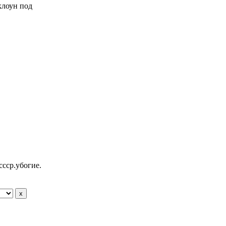
 клоун под
ссср.убогие.