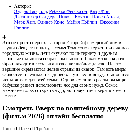
Актеры:
Эндрю Гарфилд
,
Ребекка Фергюсон
,
Клэр Фой
,
Дженнифер Сондерс
,
Никола Кохлан
,
Нонсо Анози
,
Марк Хип
,
Оливер Крис
,
Майкл Пэйлин
,
Джессика
Ганнинг
Это не просто переезд за город. Старый фермерский дом в
глуши обещает тишину, а семья Томпсонов теряет привычную
городскую жизнь. Дети скучают по интернету и друзьям,
взрослые пытаются собрать быт заново. Тихая младшая дочь
Фрэн находит в лесу гигантское волшебное дерево. На его
вершине скрываются целые страны из сказок. Там есть миры
сладостей и вечных праздников. Путешествия туда становятся
испытанием для всей семьи. Одновременно в реальном мире
бабушка решает использовать лес для своих нужд. Семье
нужно не только открыть чудо, но и научиться верить в него
вместе.
Смотреть Вверх по волшебному дереву
(фильм 2026) онлайн бесплатно
Плеер I
Плеер II
Трейлер