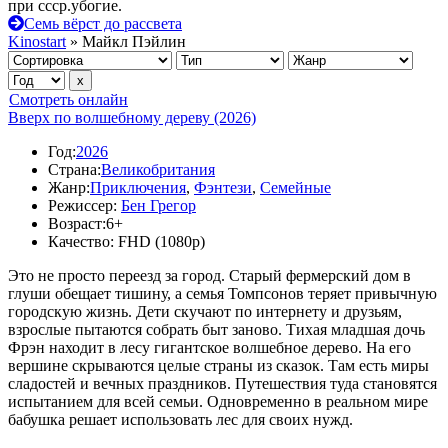
при ссср.убогие.
Семь вёрст до рассвета
Kinostart
» Майкл Пэйлин
Смотреть онлайн
Вверх по волшебному дереву (2026)
Год:
2026
Страна:
Великобритания
Жанр:
Приключения
,
Фэнтези
,
Семейные
Режиссер:
Бен Грегор
Возраст:
6+
Качество:
FHD (1080p)
Это не просто переезд за город. Старый фермерский дом в
глуши обещает тишину, а семья Томпсонов теряет привычную
городскую жизнь. Дети скучают по интернету и друзьям,
взрослые пытаются собрать быт заново. Тихая младшая дочь
Фрэн находит в лесу гигантское волшебное дерево. На его
вершине скрываются целые страны из сказок. Там есть миры
сладостей и вечных праздников. Путешествия туда становятся
испытанием для всей семьи. Одновременно в реальном мире
бабушка решает использовать лес для своих нужд.