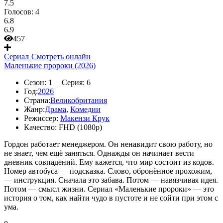
7.5
Голосов:
4
6.8
6.9
457
Сериал
Смотреть онлайн
Маленькие пророки (2026)
Сезон:
1 |
Серия:
6
Год:
2026
Страна:
Великобритания
Жанр:
Драма
,
Комедии
Режиссер:
Макензи Крук
Качество:
FHD (1080p)
Гордон работает менеджером. Он ненавидит свою работу, но
не знает, чем ещё заняться. Однажды он начинает вести
дневник совпадений. Ему кажется, что мир состоит из кодов.
Номер автобуса — подсказка. Слово, обронённое прохожим,
— инструкция. Сначала это забава. Потом — навязчивая идея.
Потом — смысл жизни. Сериал «Маленькие пророки» — это
история о том, как найти чудо в пустоте и не сойти при этом с
ума.