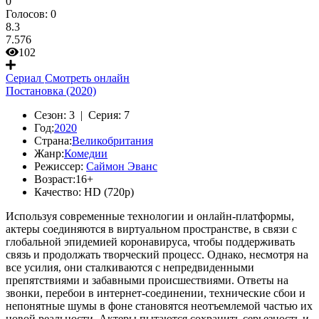
0
Голосов:
0
8.3
7.576
102
Сериал
Смотреть онлайн
Постановка (2020)
Сезон:
3 |
Серия:
7
Год:
2020
Страна:
Великобритания
Жанр:
Комедии
Режиссер:
Саймон Эванс
Возраст:
16+
Качество:
HD (720p)
Используя современные технологии и онлайн-платформы,
актеры соединяются в виртуальном пространстве, в связи с
глобальной эпидемией коронавируса, чтобы поддерживать
связь и продолжать творческий процесс. Однако, несмотря на
все усилия, они сталкиваются с непредвиденными
препятствиями и забавными происшествиями. Ответы на
звонки, перебои в интернет-соединении, технические сбои и
непонятные шумы в фоне становятся неотъемлемой частью их
новой реальности. Актеры пытаются сохранить серьезность и