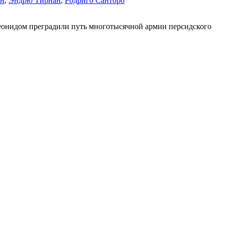
ин
,
Эндрю Тирнан
,
Родриго Санторо
 Леонидом преградили путь многотысячной армии персидского