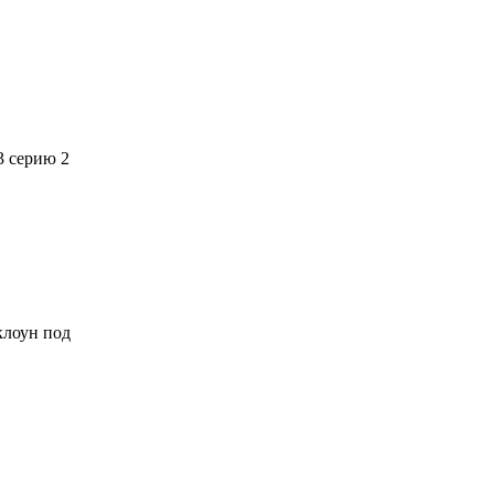
3 серию 2
 клоун под