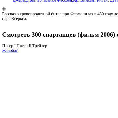
Джерард Батлер
,
Майкл Фассбендер
,
Винсент Риган
,
Дэв
Рассказ о кровопролитной битве при Фермопилах в 480 году до
царя Ксеркса.
Смотреть 300 спартанцев (фильм 2006) 
Плеер I
Плеер II
Трейлер
Жалоба?