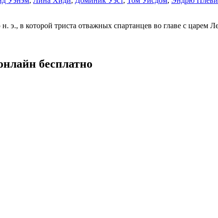
ид Уэнэм
,
Лина Хиди
,
Доминик Уэст
,
Том Уисдом
,
Эндрю Плев
 н. э., в которой триста отважных спартанцев во главе с царем
онлайн бесплатно