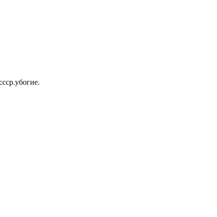
ссср.убогие.