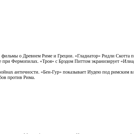
 фильмы о Древнем Риме и Греции. «Гладиатор» Ридли Скотта по
ве при Фермопилах. «Троя» с Брэдом Питтом экранизирует «Илиа
 войнах античности. «Бен-Гур» показывает Иудею под римским в
бов против Рима.