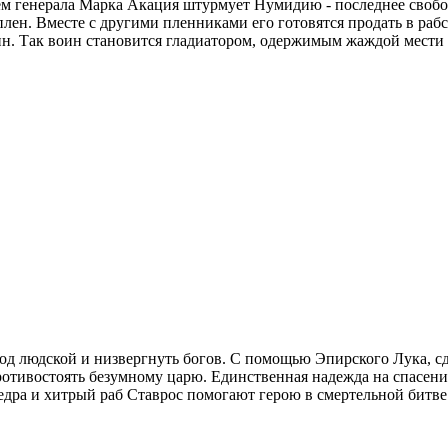
м генерала Марка Акация штурмует Нумидию - последнее свобод
 плен. Вместе с другими пленниками его готовятся продать в ра
рин. Так воин становится гладиатором, одержимым жаждой мести
д людской и низвергнуть богов. С помощью Эпирского Лука, сд
ротивостоять безумному царю. Единственная надежда на спасение
едра и хитрый раб Ставрос помогают герою в смертельной битве