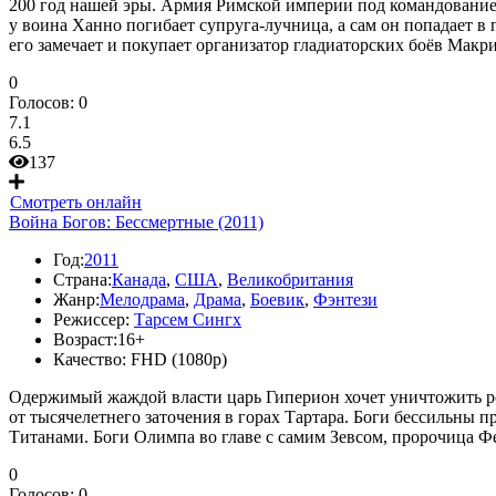
200 год нашей эры. Армия Римской империи под командование
у воина Ханно погибает супруга-лучница, а сам он попадает в
его замечает и покупает организатор гладиаторских боёв Мак
0
Голосов:
0
7.1
6.5
137
Смотреть онлайн
Война Богов: Бессмертные (2011)
Год:
2011
Страна:
Канада
,
США
,
Великобритания
Жанр:
Мелодрама
,
Драма
,
Боевик
,
Фэнтези
Режиссер:
Тарсем Сингх
Возраст:
16+
Качество:
FHD (1080p)
Одержимый жаждой власти царь Гиперион хочет уничтожить ро
от тысячелетнего заточения в горах Тартара. Боги бессильны п
Титанами. Боги Олимпа во главе с самим Зевсом, пророчица Ф
0
Голосов:
0