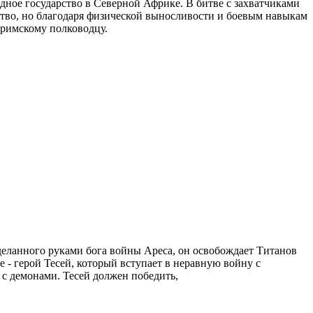
ное государство в Северной Африке. В битве с захватчиками
бство, но благодаря физической выносливости и боевым навыкам
 римскому полководцу.
еланного руками бога войны Ареса, он освобождает Титанов
 - герой Тесей, который вступает в неравную войну с
 с демонами. Тесей должен победить,