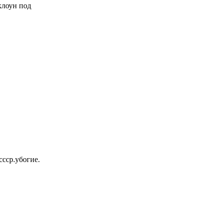
 клоун под
ссср.убогие.