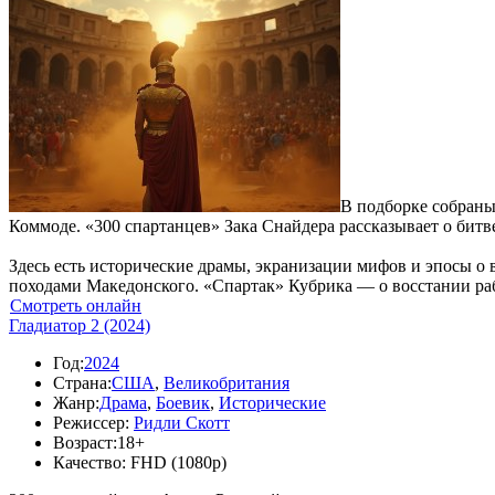
В подборке собраны
Коммоде. «300 спартанцев» Зака Снайдера рассказывает о бит
Здесь есть исторические драмы, экранизации мифов и эпосы о
походами Македонского. «Спартак» Кубрика — о восстании ра
Смотреть онлайн
Гладиатор 2 (2024)
Год:
2024
Страна:
США
,
Великобритания
Жанр:
Драма
,
Боевик
,
Исторические
Режиссер:
Ридли Скотт
Возраст:
18+
Качество:
FHD (1080p)