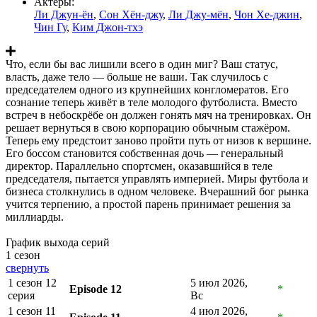
Актеры:
Ли Джун-ён
,
Сон Хён-джу
,
Ли Джу-мён
,
Чон Хе-джин
,
Чин Гу
,
Ким Джон-тхэ
Что, если бы вас лишили всего в один миг? Ваш статус,
власть, даже тело — больше не ваши. Так случилось с
председателем одного из крупнейших конгломератов. Его
сознание теперь живёт в теле молодого футболиста. Вместо
встреч в небоскрёбе он должен гонять мяч на тренировках. Он
решает вернуться в свою корпорацию обычным стажёром.
Теперь ему предстоит заново пройти путь от низов к вершине.
Его боссом становится собственная дочь — генеральный
директор. Параллельно спортсмен, оказавшийся в теле
председателя, пытается управлять империей. Миры футбола и
бизнеса столкнулись в одном человеке. Вчерашний бог рынка
учится терпению, а простой парень принимает решения за
миллиарды.
График выхода серий
1 сезон
свернуть
1 сезон 12
5 июл 2026,
Episode 12
*
серия
Вс
1 сезон 11
4 июл 2026,