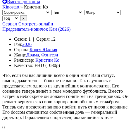
Вместе до конца
Kinostart
» Кристин Ко
Сериал
Смотреть онлайн
Председатель-новичок Кан (2026)
Сезон:
1 |
Серия:
12
Год:
2026
Страна:
Корея Южная
Жанр:
Драма
,
Фэнтези
Режиссер:
Кристин Ко
Качество:
FHD (1080p)
Что, если бы вас лишили всего в один миг? Ваш статус,
власть, даже тело — больше не ваши. Так случилось с
председателем одного из крупнейших конгломератов. Его
сознание теперь живёт в теле молодого футболиста. Вместо
встреч в небоскрёбе он должен гонять мяч на тренировках. Он
решает вернуться в свою корпорацию обычным стажёром.
Теперь ему предстоит заново пройти путь от низов к вершине.
Его боссом становится собственная дочь — генеральный
директор. Параллельно спортсмен, оказавшийся в теле
0