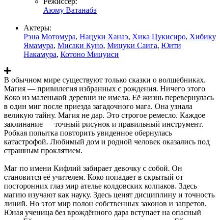
Режиссер:
Аюму Ватанабэ
Актеры:
Рэна Мотомура
,
Нацуки Ханаэ
,
Хика Цукисиро
,
Хибику
Ямамура
,
Мисаки Куно
,
Мицуки Саига
,
Юити
Накамура
,
Котоно Мицуиси
В обычном мире существуют только сказки о волшебниках.
Магия — привилегия избранных с рождения. Ничего этого
Коко из маленькой деревни не имела. Её жизнь перевернулась
в один миг после приезда загадочного мага. Она узнала
великую тайну. Магия не дар. Это строгое ремесло. Каждое
заклинание — точный рисунок и правильный инструмент.
Робкая попытка повторить увиденное обернулась
катастрофой. Любимый дом и родной человек оказались под
страшным проклятием.
Маг по имени Кифлий забирает девочку с собой. Он
становится её учителем. Коко попадает в скрытый от
посторонних глаз мир ателье колдовских колпаков. Здесь
магию изучают как науку. Здесь ценят дисциплину и точность
линий. Но этот мир полон собственных законов и запретов.
Юная ученица без врождённого дара вступает на опасный