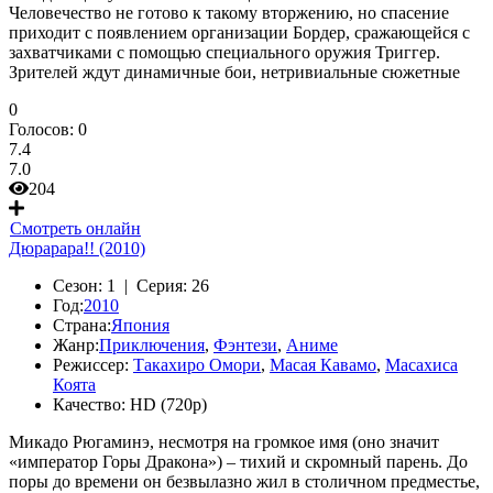
Человечество не готово к такому вторжению, но спасение
приходит с появлением организации Бордер, сражающейся с
захватчиками с помощью специального оружия Триггер.
Зрителей ждут динамичные бои, нетривиальные сюжетные
0
Голосов:
0
7.4
7.0
204
Смотреть онлайн
Дюрарара!! (2010)
Сезон:
1 |
Серия:
26
Год:
2010
Страна:
Япония
Жанр:
Приключения
,
Фэнтези
,
Аниме
Режиссер:
Такахиро Омори
,
Масая Кавамо
,
Масахиса
Коята
Качество:
HD (720p)
Микадо Рюгаминэ, несмотря на громкое имя (оно значит
«император Горы Дракона») – тихий и скромный парень. До
поры до времени он безвылазно жил в столичном предместье,