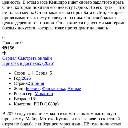
ценность. В этом хаосе Кенширо ищет своего заклятого врага
Сина, который похитил его невесту Юрию. Но его путь — это
не только месть. Он натыкается на сирот Бата и Лин, которые
привязываются к нему и следуют за ним. Он освобождает
целые деревни от тиранов. Он сражается с другими мастерами
боевых искусств, которые тоже претендуют на власть
0
Голосов:
0
156
Сериал
Смотреть онлайн
Призрак в доспехах (2026)
Сезон:
1 |
Серия:
5
Год:
2026
Страна:
Япония
Жанр:
Боевик
,
Фантастика
,
Аниме
Режиссер:
Моко-тян
Возраст:
18+
Качество:
FHD (1080p)
В 2029 году сознание можно взломать как компьютерную
программу. Майор Мотоко Кусанаги возглавляет секретный
отдел по борьбе с киберпреступлениями. Её тело полностью