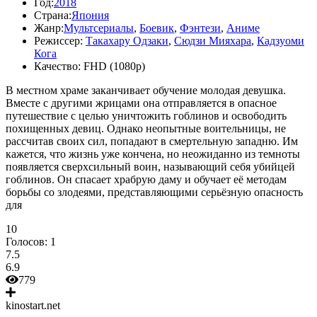
Год:
2018
Страна:
Япония
Жанр:
Мультсериалы
,
Боевик
,
Фэнтези
,
Аниме
Режиссер:
Такахару Одзаки
,
Сюдзи Мияхара
,
Кадзуоми
Кога
Качество:
FHD (1080p)
В местном храме заканчивает обучение молодая девушка.
Вместе с другими жрицами она отправляется в опасное
путешествие с целью уничтожить гоблинов и освободить
похищенных девиц. Однако неопытные воительницы, не
рассчитав своих сил, попадают в смертельную западню. Им
кажется, что жизнь уже кончена, но неожиданно из темноты
появляется сверхсильный воин, называющий себя убийцей
гоблинов. Он спасает храбрую даму и обучает её методам
борьбы со злодеями, представляющими серьёзную опасность
для
10
Голосов:
1
7.5
6.9
779
kinostart.net