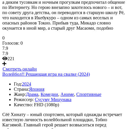
а диким тусовкам и ночным прогулкам предпочитал общение
по Интернету. Но герою внезапно захотелось нового – и вот,
по совету друга детства, он переводится в старшую школу Рё,
что находится в Икебукуро – одном из самых веселых и
опасных районов Токио. Прибыв туда, Микадо словно
окунается в иной мир, а старый друг Масаоми, подобно
0
Голосов:
0
7.9
7.9
221
Смотреть онлайн
Волейбол!! Решающая игра на свалке (2024)
Год:
2024
Страна:
Япония
Жанр:
Драма
,
Комедии
,
Аниме
,
Спортивные
Режиссер:
Сусуму Мицунака
Качество:
FHD (1080p)
Сёё Хинату – юный спортсмен, который однажды встречает
известную личность волейбольной площадки, Тобио
Кагэямой. Главный герой решает возвыситься перед