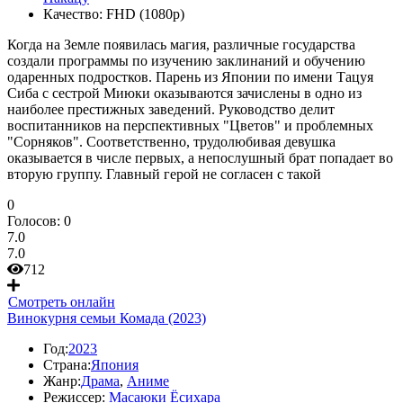
Качество:
FHD (1080p)
Когда на Земле появилась магия, различные государства
создали программы по изучению заклинаний и обучению
одаренных подростков. Парень из Японии по имени Тацуя
Сиба с сестрой Миюки оказываются зачислены в одно из
наиболее престижных заведений. Руководство делит
воспитанников на перспективных "Цветов" и проблемных
"Сорняков". Соответственно, трудолюбивая девушка
оказывается в числе первых, а непослушный брат попадает во
вторую группу. Главный герой не согласен с такой
0
Голосов:
0
7.0
7.0
712
Смотреть онлайн
Винокурня семьи Комада (2023)
Год:
2023
Страна:
Япония
Жанр:
Драма
,
Аниме
Режиссер:
Масаюки Ёсихара