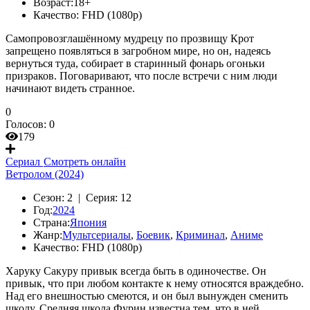
Возраст:
18+
Качество:
FHD (1080p)
Самопровозглашённому мудрецу по прозвищу Крот
запрещено появляться в загробном мире, но он, надеясь
вернуться туда, собирает в старинный фонарь огоньки
призраков. Поговаривают, что после встречи с ним люди
начинают видеть странное.
0
Голосов:
0
179
Сериал
Смотреть онлайн
Ветролом (2024)
Сезон:
2 |
Серия:
12
Год:
2024
Страна:
Япония
Жанр:
Мультсериалы
,
Боевик
,
Криминал
,
Аниме
Качество:
FHD (1080p)
Харуку Сакуру привык всегда быть в одиночестве. Он
привык, что при любом контакте к нему относятся враждебно.
Над его внешностью смеются, и он был вынужден сменить
школу. Средняя школа Фурин известна тем, что в ней