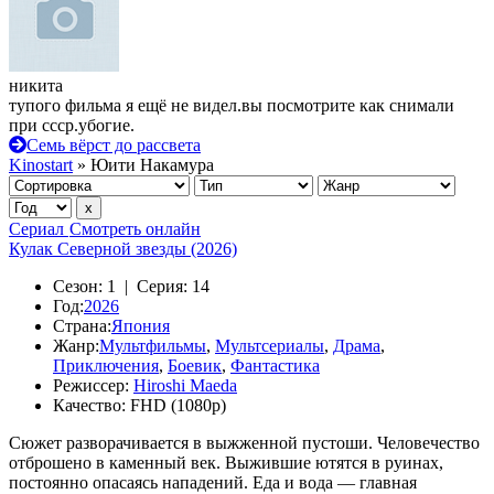
никита
тупого фильма я ещё не видел.вы посмотрите как снимали
при ссср.убогие.
Семь вёрст до рассвета
Kinostart
» Юити Накамура
Сериал
Смотреть онлайн
Кулак Северной звезды (2026)
Сезон:
1 |
Серия:
14
Год:
2026
Страна:
Япония
Жанр:
Мультфильмы
,
Мультсериалы
,
Драма
,
Приключения
,
Боевик
,
Фантастика
Режиссер:
Hiroshi Maeda
Качество:
FHD (1080p)
Сюжет разворачивается в выжженной пустоши. Человечество
отброшено в каменный век. Выжившие ютятся в руинах,
постоянно опасаясь нападений. Еда и вода — главная