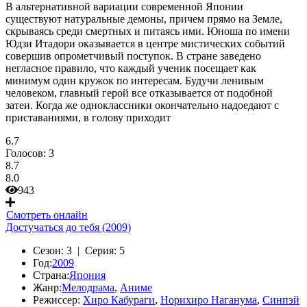
В альтернативной вариации современной Японии
существуют натуральные демоны, причем прямо на Земле,
скрываясь среди смертных и питаясь ими. Юноша по имени
Юдзи Итадори оказывается в центре мистических событий
совершив опрометчивый поступок. В стране заведено
негласное правило, что каждый ученик посещает как
минимум один кружок по интересам. Будучи ленивым
человеком, главный герой все отказывается от подобной
затеи. Когда же одноклассники окончательно надоедают с
приставаниями, в голову приходит
6.7
Голосов:
3
8.7
8.0
943
Смотреть онлайн
Достучаться до тебя (2009)
Сезон:
3 |
Серия:
5
Год:
2009
Страна:
Япония
Жанр:
Мелодрама
,
Аниме
Режиссер:
Хиро Кабураги
,
Норихиро Наганума
,
Синпэй