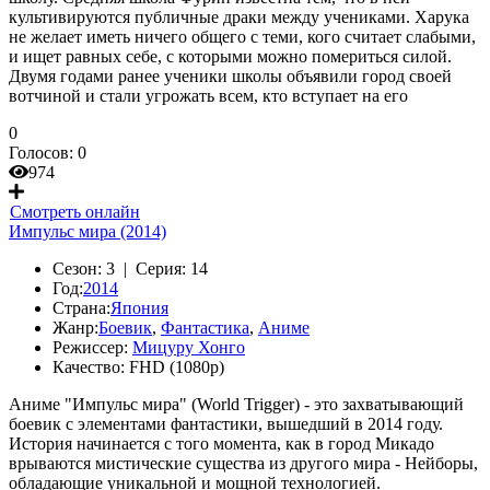
культивируются публичные драки между учениками. Харука
не желает иметь ничего общего с теми, кого считает слабыми,
и ищет равных себе, с которыми можно помериться силой.
Двумя годами ранее ученики школы объявили город своей
вотчиной и стали угрожать всем, кто вступает на его
0
Голосов:
0
974
Смотреть онлайн
Импульс мира (2014)
Сезон:
3 |
Серия:
14
Год:
2014
Страна:
Япония
Жанр:
Боевик
,
Фантастика
,
Аниме
Режиссер:
Мицуру Хонго
Качество:
FHD (1080p)
Аниме "Импульс мира" (World Trigger) - это захватывающий
боевик с элементами фантастики, вышедший в 2014 году.
История начинается с того момента, как в город Микадо
врываются мистические существа из другого мира - Нейборы,
обладающие уникальной и мощной технологией.