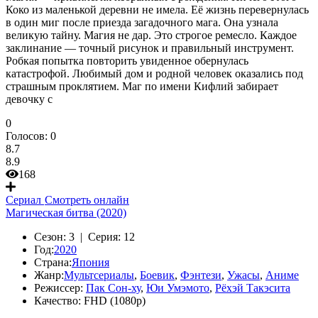
Коко из маленькой деревни не имела. Её жизнь перевернулась
в один миг после приезда загадочного мага. Она узнала
великую тайну. Магия не дар. Это строгое ремесло. Каждое
заклинание — точный рисунок и правильный инструмент.
Робкая попытка повторить увиденное обернулась
катастрофой. Любимый дом и родной человек оказались под
страшным проклятием. Маг по имени Кифлий забирает
девочку с
0
Голосов:
0
8.7
8.9
168
Сериал
Смотреть онлайн
Магическая битва (2020)
Сезон:
3 |
Серия:
12
Год:
2020
Страна:
Япония
Жанр:
Мультсериалы
,
Боевик
,
Фэнтези
,
Ужасы
,
Аниме
Режиссер:
Пак Сон-ху
,
Юи Умэмото
,
Рёхэй Такэсита
Качество:
FHD (1080p)