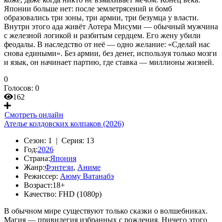
Японии больше нет: после землетрясений и бомб
образовались три зоны, три армии, три безумца у власти.
Внутри этого ада живёт Аотера Мисуми — обычный мужчина
с железной логикой и разбитым сердцем. Его жену убили
феодалы. В наследство от неё — одно желание: «Сделай нас
снова едиными». Без армии, без денег, используя только мозги
и язык, он начинает партию, где ставка — миллионы жизней.
0
Голосов:
0
162
Смотреть онлайн
Ателье колдовских колпаков (2026)
Сезон:
1 |
Серия:
13
Год:
2026
Страна:
Япония
Жанр:
Фэнтези
,
Аниме
Режиссер:
Аюму Ватанабэ
Возраст:
18+
Качество:
FHD (1080p)
В обычном мире существуют только сказки о волшебниках.
Магия — привилегия избранных с рождения. Ничего этого