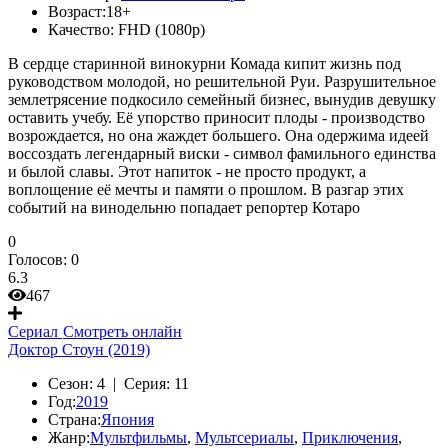
Возраст:
18+
Качество:
FHD (1080p)
В сердце старинной винокурни Комада кипит жизнь под
руководством молодой, но решительной Руи. Разрушительное
землетрясение подкосило семейный бизнес, вынудив девушку
оставить учебу. Её упорство приносит плоды - производство
возрождается, но она жаждет большего. Она одержима идеей
воссоздать легендарный виски - символ фамильного единства
и былой славы. Этот напиток - не просто продукт, а
воплощение её мечты и памяти о прошлом. В разгар этих
событий на винодельню попадает репортер Котаро
0
Голосов:
0
6.3
467
Сериал
Смотреть онлайн
Доктор Стоун (2019)
Сезон:
4 |
Серия:
11
Год:
2019
Страна:
Япония
Жанр:
Мультфильмы
,
Мультсериалы
,
Приключения
,