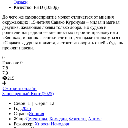
Эдзаки
Качество:
FHD (1080p)
До чего же самовосприятие может отличаться от мнения
окружающих! 15-летняя Савако Куронума – милая и мягкая
девушка, желающая людям только добра. Но судьба и
родители наградили ее внешностью героини пресловутого
«Звонка», и одноклассники считают, что даже столкнуться с
«Садако» - дурная примета, а стоит заговорить с ней - будешь
проклят навеки.
0
Голосов:
0
7.8
7.9
215
Смотреть онлайн
Запрещенный Крот (2025)
Сезон:
1 |
Серия:
12
Год:
2025
Страна:
Япония
Жанр:
Детективы
,
Комедии
,
Фэнтези
,
Аниме
Режиссер:
Хироси Исиодори