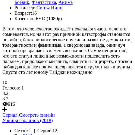
Боевик
,
Фантастика
,
Аниме
Режиссер:
Синъя Иино
Возраст:
16+
Качество:
FHD (1080p)
В том, что человечество ожидает печальная участь мало кто
сомневается, но на этот раз причиной катастрофы становится
не война, бактериологическое оружие и развитие демократии,
толерантности и феминизма, а сверхновая звезда, один луч
которой превращает в камень все живое. Самое неприятное,
что эти статуи лишенные возможности пошевелить хоть
пальцем, продолжают мыслить, слышать и лицезреть, с тоской
наблюдая как все вокруг превращается в труху, пыль и руины.
Спустя сто лет юному Тайджи неожиданно
10
Голосов:
1
8.2
8.2
916
Сериал
Смотреть онлайн
Убийца гоблинов (2018)
Сезон:
2 |
Серия:
12