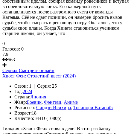
собственным идолом, собирая команду ровесников и вступая
в соревновательную гонку. Его карьерный путь
останавливается после разгромного счета от команды
Кагэяма. Сёё не сдает позиции, он намерен бросить вызов
судьбе, чтобы сыграть в решающую игру. Оказалось, что у
судьбы свои планы. Когда Хината становиться учеником
старшей школы, он узнает, что
0
Голосов:
0
7.9
563
Сериал
Смотреть онлайн
Хвост Феи: Столетний квест (2024)
Сезон:
1 |
Серия:
25
Год:
2024
Страна:
Япония
Жанр:
Боевик
,
Фэнтези
,
Аниме
Режиссер:
Синдзи Исихира
,
Тосинори Ватанабэ
Возраст:
18+
Качество:
FHD (1080p)
Гильдия «Хвост Феи» снова в деле! В этот раз банду
авантюристов ждет «Столетний квест» – это задание, с