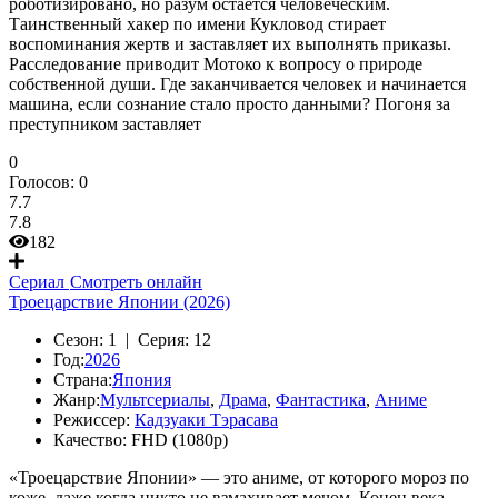
роботизировано, но разум остаётся человеческим.
Таинственный хакер по имени Кукловод стирает
воспоминания жертв и заставляет их выполнять приказы.
Расследование приводит Мотоко к вопросу о природе
собственной души. Где заканчивается человек и начинается
машина, если сознание стало просто данными? Погоня за
преступником заставляет
0
Голосов:
0
7.7
7.8
182
Сериал
Смотреть онлайн
Троецарствие Японии (2026)
Сезон:
1 |
Серия:
12
Год:
2026
Страна:
Япония
Жанр:
Мультсериалы
,
Драма
,
Фантастика
,
Аниме
Режиссер:
Кадзуаки Тэрасава
Качество:
FHD (1080p)
«Троецарствие Японии» — это аниме, от которого мороз по
коже, даже когда никто не взмахивает мечом. Конец века.