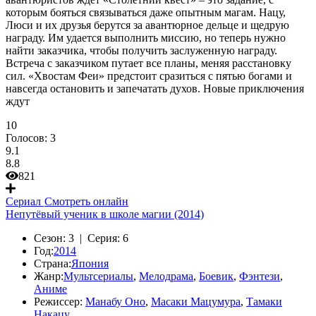
которым бояться связываться даже опытным магам. Нацу,
Люси и их друзья берутся за авантюрное дельце и щедрую
награду. Им удается выполнить миссию, но теперь нужно
найти заказчика, чтобы получить заслуженную награду.
Встреча с заказчиком путает все планы, меняя расстановку
сил. «Хвостам Феи» предстоит сразиться с пятью богами и
навсегда остановить и запечатать духов. Новые приключения
ждут
10
Голосов:
3
9.1
8.8
821
Сериал
Смотреть онлайн
Непутёвый ученик в школе магии (2014)
Сезон:
3 |
Серия:
6
Год:
2014
Страна:
Япония
Жанр:
Мультсериалы
,
Мелодрама
,
Боевик
,
Фэнтези
,
Аниме
Режиссер:
Манабу Оно
,
Масаки Мацумура
,
Тамаки
Накацу