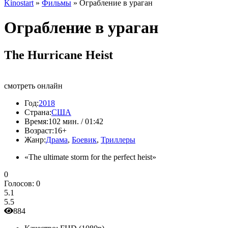
Kinostart
»
Фильмы
» Ограбление в ураган
Ограбление в ураган
The Hurricane Heist
смотреть онлайн
Год:
2018
Страна:
США
Время:
102 мин. / 01:42
Возраст:
16+
Жанр:
Драма
,
Боевик
,
Триллеры
«The ultimate storm for the perfect heist»
0
Голосов:
0
5.1
5.5
884