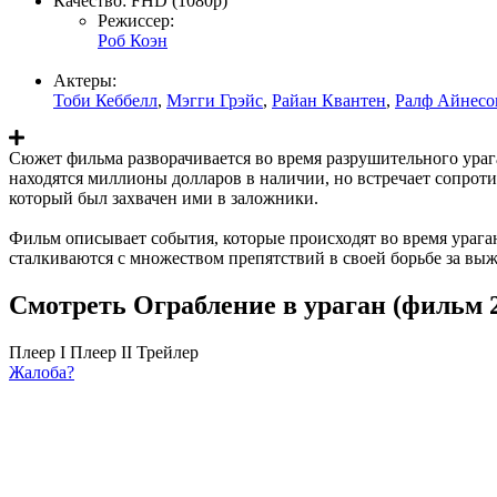
Качество:
FHD (1080p)
Режиссер:
Роб Коэн
Актеры:
Тоби Кеббелл
,
Мэгги Грэйс
,
Райан Квантен
,
Ралф Айнесо
Сюжет фильма разворачивается во время разрушительного ураг
находятся миллионы долларов в наличии, но встречает сопротив
который был захвачен ими в заложники.
Фильм описывает события, которые происходят во время ураган
сталкиваются с множеством препятствий в своей борьбе за вы
Смотреть Ограбление в ураган (фильм 
Плеер I
Плеер II
Трейлер
Жалоба?