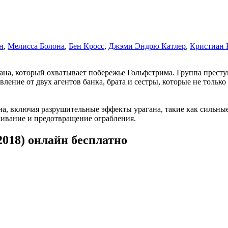
н
,
Мелисса Болона
,
Бен Кросс
,
Джэми Эндрю Катлер
,
Кристиан 
ана, который охватывает побережье Гольфстрима. Группа престу
ление от двух агентов банка, брата и сестры, которые не только
а, включая разрушительные эффекты урагана, такие как сильные
живание и предотвращение ограбления.
2018) онлайн бесплатно