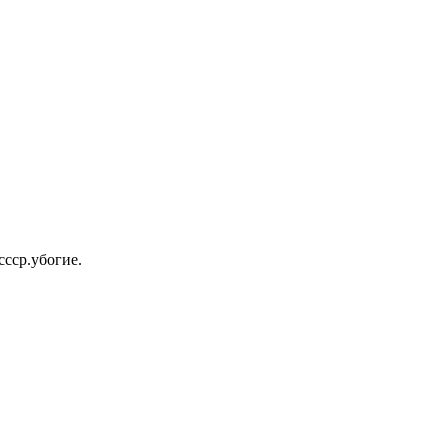
ссср.убогие.