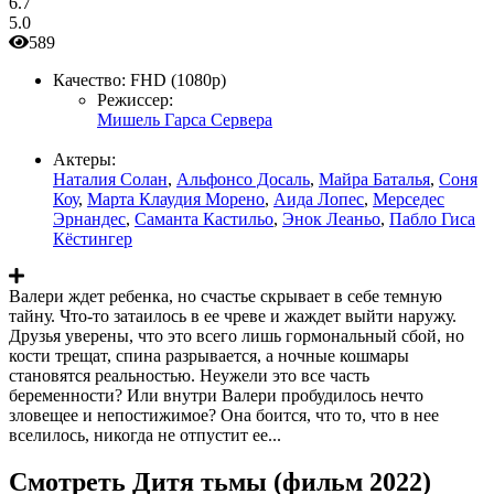
6.7
5.0
589
Качество:
FHD (1080p)
Режиссер:
Мишель Гарса Сервера
Актеры:
Наталия Солан
,
Альфонсо Досаль
,
Майра Баталья
,
Соня
Коу
,
Марта Клаудия Морено
,
Аида Лопес
,
Мерседес
Эрнандес
,
Саманта Кастильо
,
Энок Леаньо
,
Пабло Гиса
Кёстингер
Валери ждет ребенка, но счастье скрывает в себе темную
тайну. Что-то затаилось в ее чреве и жаждет выйти наружу.
Друзья уверены, что это всего лишь гормональный сбой, но
кости трещат, спина разрывается, а ночные кошмары
становятся реальностью. Неужели это все часть
беременности? Или внутри Валери пробудилось нечто
зловещее и непостижимое? Она боится, что то, что в нее
вселилось, никогда не отпустит ее...
Смотреть Дитя тьмы (фильм 2022)