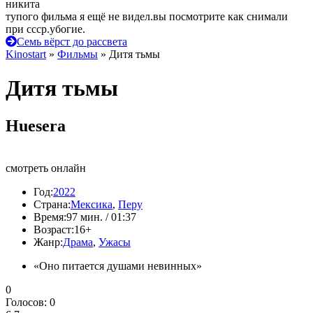
никита
тупого фильма я ещё не видел.вы посмотрите как снимали
при ссср.убогие.
Семь вёрст до рассвета
Kinostart
»
Фильмы
» Дитя тьмы
Дитя тьмы
Huesera
смотреть онлайн
Год:
2022
Страна:
Мексика
,
Перу
Время:
97 мин. / 01:37
Возраст:
16+
Жанр:
Драма
,
Ужасы
«Оно питается душами невинных»
0
Голосов:
0