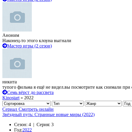
Аноним
Наконец-то этого клоуна выгнали
Мастер игры (2 сезон)
никита
тупого фильма я ещё не видел.вы посмотрите как снимали при 
Семь вёрст до рассвета
Kinostart
» 2022
Сериал
Смотреть онлайн
Звёздный путь: Странные новые миры (2022)
Сезон:
4 |
Серия:
3
Год:
2022