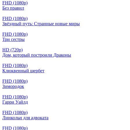
FHD (1080p)
Без правил
FHD (1080p)
Звёздный путь: Странные новые миры
FHD (1080p)
Три сестры
HD (720p)
Дом, который построили Драконы
FHD (1080p)
Клюквенный щербет
FHD (1080p)
Зимородок
FHD (1080p)
Гарри Уайлд
FHD (1080p)
Линкольн для адвоката
FHD (1080p)