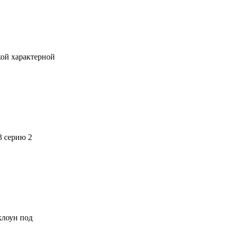
кой характерной
3 серию 2
 клоун под