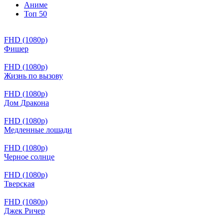
Аниме
Топ 50
FHD (1080p)
Фишер
FHD (1080p)
Жизнь по вызову
FHD (1080p)
Дом Дракона
FHD (1080p)
Медленные лошади
FHD (1080p)
Черное солнце
FHD (1080p)
Тверская
FHD (1080p)
Джек Ричер