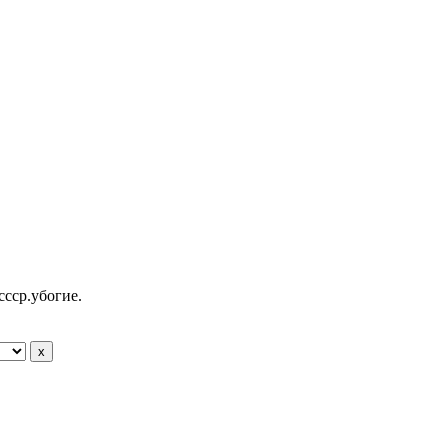
ссср.убогие.