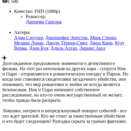
1 500
Качество:
FHD (1080p)
Режиссер:
Джереми Гарелик
Актеры:
Адам Сэндлер
,
Дженнифер Энистон
,
Марк Стронг
,
Мелани Лоран
,
Джоди Тёрнер-Смит
,
Джон Кани
,
Куху
Верма
,
Дэни Бун
,
Адиль Ахтар
,
Энрике Арсе
Долгожданное продолжение знаменитого детективного
фильма. На этот раз непохожая на других пара - супруги Ник
и Одри - отправляются в романтическую поездку в Париж. Но
когда они становятся свидетелями загадочного убийства, они
понимают, что мир романтики и любви не всегда является
безопасным. Ник и Одри начинают собственное
расследование, но кто-то очень могущественный не желает,
чтобы правда была раскрыта.
Ловушки, интриги и непредсказуемый поворот событий - все
это ждет зрителей. Кто же стоит за таинственным убийством
и кто будет следующим? Разгадка скрыта за гранью фантазии.