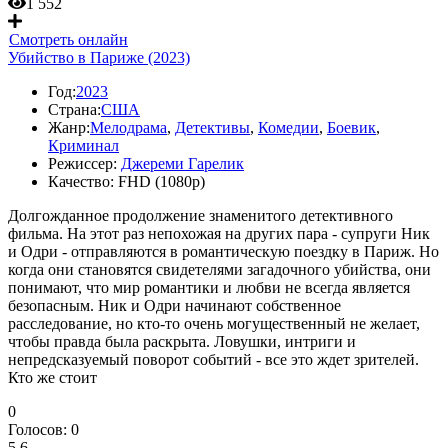
1 552
Смотреть онлайн
Убийство в Париже (2023)
Год:
2023
Страна:
США
Жанр:
Мелодрама
,
Детективы
,
Комедии
,
Боевик
,
Криминал
Режиссер:
Джереми Гарелик
Качество:
FHD (1080p)
Долгожданное продолжение знаменитого детективного
фильма. На этот раз непохожая на других пара - супруги Ник
и Одри - отправляются в романтическую поездку в Париж. Но
когда они становятся свидетелями загадочного убийства, они
понимают, что мир романтики и любви не всегда является
безопасным. Ник и Одри начинают собственное
расследование, но кто-то очень могущественный не желает,
чтобы правда была раскрыта. Ловушки, интриги и
непредсказуемый поворот событий - все это ждет зрителей.
Кто же стоит
0
Голосов:
0
5.6