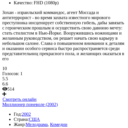
Качество:
FHD (1080p)
Зохан - израильский коммандос, агент Моссада и
антитеррорист - во время захвата известного мирового
преступника инсценирует собственную гибель, дабы завязать
с героическим прошлым и осуществить свою давнюю мечту:
стать стилистом в Нью-Йорке. Вооружившись ножницами и
желанным руководством, он решает начать свою карьеру в
небольшом салоне. Слава о повышенном внимании к деталям
и оказании особого сервиса быстро распространяется среди
представительниц прекрасного пола, и желающих оказаться в
его
10
Голосов:
1
5.5
6.6
514
Смотреть онлайн
Миллионер поневоле (2002)
Год:
2002
Страна:
США
Жанр:
Мелодрама
,
Комедии