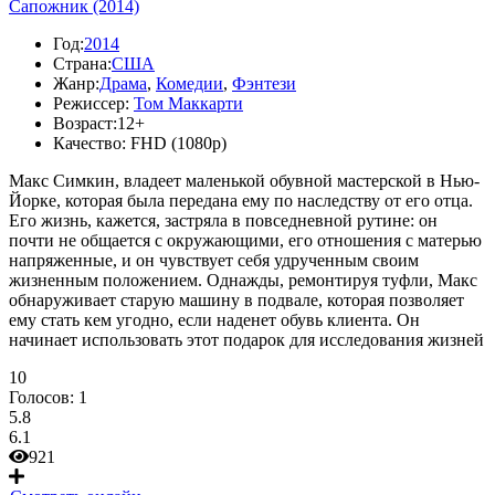
Сапожник (2014)
Год:
2014
Страна:
США
Жанр:
Драма
,
Комедии
,
Фэнтези
Режиссер:
Том Маккарти
Возраст:
12+
Качество:
FHD (1080p)
Макс Симкин, владеет маленькой обувной мастерской в Нью-
Йорке, которая была передана ему по наследству от его отца.
Его жизнь, кажется, застряла в повседневной рутине: он
почти не общается с окружающими, его отношения с матерью
напряженные, и он чувствует себя удрученным своим
жизненным положением. Однажды, ремонтируя туфли, Макс
обнаруживает старую машину в подвале, которая позволяет
ему стать кем угодно, если наденет обувь клиента. Он
начинает использовать этот подарок для исследования жизней
10
Голосов:
1
5.8
6.1
921