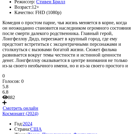
Режиссер:
Стивен Брилл
Возраст:
12+
Качество:
FHD (1080p)
Комедия о простом парне, чья жизнь меняется в корне, когда
он неожиданно становится наследником огромного состояния
после смерти далекого родственника. Главный герой,
Лонгфеллоу Дидз, переезжает в крупный город, где ему
предстоит встретиться с эксцентричными персонажами и
столкнуться с вызовами богатой жизни. Сюжет фильма
развивается вокруг темы честности и истинной ценности
денег. Лонгфеллоу оказывается в центре внимания не только
из-за своего необычного имени, но и из-за своего простого и
0
Голосов:
0
5.8
6.8
882
Смотреть онлайн
Космонавт (2024)
Год:
2024
Страна:
США