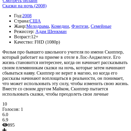
Смотреть онлайн
Сказки на ночь (2008)
Год:
2008
Страна:
США
Жанр:
Мелодрама
,
Комедии
,
Фэнтези
,
Семейные
Режиссер:
Адам Шенкман
Возраст:
12+
Качество:
FHD (1080p)
Фильм про бывшего школьного учителя по имени Скиппер,
который работает на приеме в отеле в Лос-Анджелесе. Его
жизнь становится интереснее, когда он начинает рассказывать
своим племянникам сказки на ночь, которые затем начинают
сбываться наяву. Скиппер не верит в магию, но когда его
рассказы начинают воплощаться в реальности, он понимает,
что может использовать эту силу, чтобы изменить свою жизнь.
Вместе со своим другом Майком, Скиппер пытается
использовать сказки, чтобы преодолеть свои личные
10
Голосов:
1
6.0
6.9
895