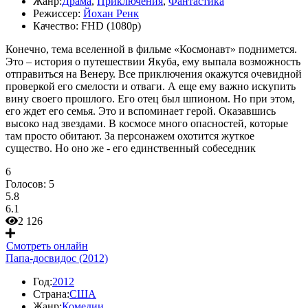
Жанр:
Драма
,
Приключения
,
Фантастика
Режиссер:
Йохан Ренк
Качество:
FHD (1080p)
Конечно, тема вселенной в фильме «Космонавт» поднимется.
Это – история о путешествии Якуба, ему выпала возможность
отправиться на Венеру. Все приключения окажутся очевидной
проверкой его смелости и отваги. А еще ему важно искупить
вину своего прошлого. Его отец был шпионом. Но при этом,
его ждет его семья. Это и вспоминает герой. Оказавшись
высоко над звездами. В космосе много опасностей, которые
там просто обитают. За персонажем охотится жуткое
существо. Но оно же - его единственный собеседник
6
Голосов:
5
5.8
6.1
2 126
Смотреть онлайн
Папа-досвидос (2012)
Год:
2012
Страна:
США
Жанр:
Комедии