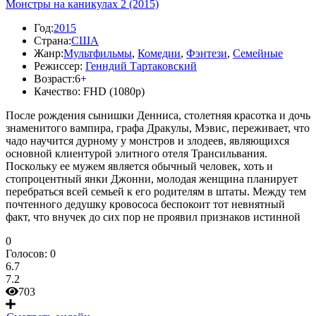
Монстры на каникулах 2 (2015)
Год:
2015
Страна:
США
Жанр:
Мультфильмы
,
Комедии
,
Фэнтези
,
Семейные
Режиссер:
Генндий Тартаковский
Возраст:
6+
Качество:
FHD (1080p)
После рождения сынишки Денниса, столетняя красотка и дочь
знаменитого вампира, графа Дракулы, Мэвис, переживает, что
чадо научится дурному у монстров и злодеев, являющихся
основной клиентурой элитного отеля Трансильвания.
Поскольку ее мужем является обычный человек, хоть и
стопроцентный янки Джонни, молодая женщина планирует
перебраться всей семьей к его родителям в штаты. Между тем
почтенного дедушку кровососа беспокоит тот невнятный
факт, что внучек до сих пор не проявил признаков истинной
0
Голосов:
0
6.7
7.2
703