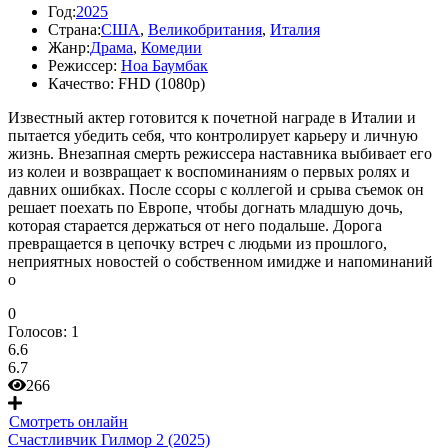
Год:
2025
Страна:
США
,
Великобритания
,
Италия
Жанр:
Драма
,
Комедии
Режиссер:
Ноа Баумбак
Качество:
FHD (1080p)
Известный актер готовится к почетной награде в Италии и
пытается убедить себя, что контролирует карьеру и личную
жизнь. Внезапная смерть режиссера наставника выбивает его
из колеи и возвращает к воспоминаниям о первых ролях и
давних ошибках. После ссоры с коллегой и срыва съемок он
решает поехать по Европе, чтобы догнать младшую дочь,
которая старается держаться от него подальше. Дорога
превращается в цепочку встреч с людьми из прошлого,
неприятных новостей о собственном имидже и напоминаний
о
0
Голосов:
1
6.6
6.7
266
Смотреть онлайн
Счастливчик Гилмор 2 (2025)