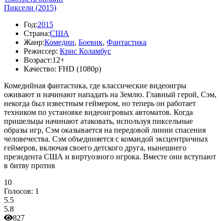
Пиксели (2015)
Год:
2015
Страна:
США
Жанр:
Комедии
,
Боевик
,
Фантастика
Режиссер:
Крис Коламбус
Возраст:
12+
Качество:
FHD (1080p)
Комедийная фантастика, где классические видеоигры
оживают и начинают нападать на Землю. Главный герой, Сэм,
некогда был известным геймером, но теперь он работает
техником по установке видеоигровых автоматов. Когда
пришельцы начинают атаковать, используя пиксельные
образы игр, Сэм оказывается на передовой линии спасения
человечества. Сэм объединяется с командой эксцентричных
геймеров, включая своего детского друга, нынешнего
президента США и виртуозного игрока. Вместе они вступают
в битву против
10
Голосов:
1
5.5
5.8
827