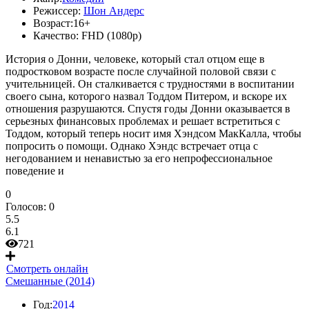
Режиссер:
Шон Андерс
Возраст:
16+
Качество:
FHD (1080p)
История о Донни, человеке, который стал отцом еще в
подростковом возрасте после случайной половой связи с
учительницей. Он сталкивается с трудностями в воспитании
своего сына, которого назвал Тоддом Питером, и вскоре их
отношения разрушаются. Спустя годы Донни оказывается в
серьезных финансовых проблемах и решает встретиться с
Тоддом, который теперь носит имя Хэндсом МакКалла, чтобы
попросить о помощи. Однако Хэндс встречает отца с
негодованием и ненавистью за его непрофессиональное
поведение и
0
Голосов:
0
5.5
6.1
721
Смотреть онлайн
Смешанные (2014)
Год:
2014