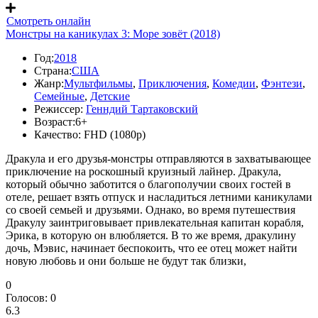
Смотреть онлайн
Монстры на каникулах 3: Море зовёт (2018)
Год:
2018
Страна:
США
Жанр:
Мультфильмы
,
Приключения
,
Комедии
,
Фэнтези
,
Семейные
,
Детские
Режиссер:
Генндий Тартаковский
Возраст:
6+
Качество:
FHD (1080p)
Дракула и его друзья-монстры отправляются в захватывающее
приключение на роскошный круизный лайнер. Дракула,
который обычно заботится о благополучии своих гостей в
отеле, решает взять отпуск и насладиться летними каникулами
со своей семьей и друзьями. Однако, во время путешествия
Дракулу заинтриговывает привлекательная капитан корабля,
Эрика, в которую он влюбляется. В то же время, дракулину
дочь, Мэвис, начинает беспокоить, что ее отец может найти
новую любовь и они больше не будут так близки,
0
Голосов:
0
6.3