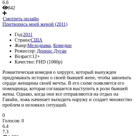
6.6
842
Смотреть онлайн
Притворись моей женой (2011)
Год:
2011
Страна:
США
Жанр:
Мелодрама
,
Комедии
Режиссер:
Деннис Дуган
Возраст:
12+
Качество:
FHD (1080p)
Романтическая комедия о хирурге, который вынужден
придумывать истории о своей бывшей жене, чтобы завоевать
сердце женщины своей мечты. В его схеме появляется его
помощница, которая соглашается выступить в роли бывшей
жены. Однако, когда они все отправляются на отдых на
Гавайи, ложь начинает выходить наружу и создает множество
проблем и неловких ситуаций.
0
Голосов:
0
6.4
7.3