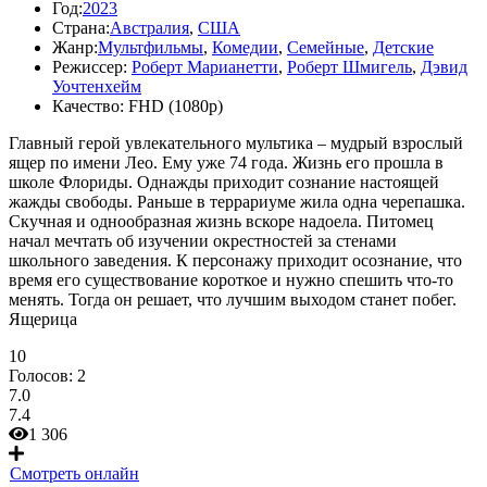
Год:
2023
Страна:
Австралия
,
США
Жанр:
Мультфильмы
,
Комедии
,
Семейные
,
Детские
Режиссер:
Роберт Марианетти
,
Роберт Шмигель
,
Дэвид
Уочтенхейм
Качество:
FHD (1080p)
Главный герой увлекательного мультика – мудрый взрослый
ящер по имени Лео. Ему уже 74 года. Жизнь его прошла в
школе Флориды. Однажды приходит сознание настоящей
жажды свободы. Раньше в террариуме жила одна черепашка.
Скучная и однообразная жизнь вскоре надоела. Питомец
начал мечтать об изучении окрестностей за стенами
школьного заведения. К персонажу приходит осознание, что
время его существование короткое и нужно спешить что-то
менять. Тогда он решает, что лучшим выходом станет побег.
Ящерица
10
Голосов:
2
7.0
7.4
1 306
Смотреть онлайн