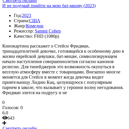
Смотреть онлайн
И не подумай прийти на мою бат-мицву (2023)
Год:
2023
Страна:
США
Жанр:
Комедии
Режиссер:
Sammi Cohen
Качество:
FHD (1080p)
Кинокартина расскажет о Стейси Фридман,
тринадцатилетней девочке, готовящейся к особенному дню в
жизни еврейской девушки, бат-мицве, символизирующем
начало наступления совершеннолетия согласно канонов
религии. Для тинейджеров это возможность окунуться в
веселую атмосферу вместе с товарищами. Внезапно многое
меняется для Стейси в момент когда девочка видит
приятельницу Лидию Кац, целующуюся с популярным
парнем в школе, что вызывает у героини волну негодования.
Фридман злится на подругу и не
0
Голосов:
0
6.0
643
Смотреть онлайн