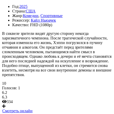
Год:
2025
Страна:
США
Жанр:
Комедии
,
Спортивные
Режиссер:
Кайл Ньюачек
Качество:
FHD (1080p)
В сиквеле зрители видят другую сторону некогда
харизматичного чемпиона. После трагической случайности,
которая изменила его жизнь, Хэппи погрузился в пучину
отчаяния и алкоголя. Он предстаёт перед зрителями
сломленным человеком, пытающимся найти смысл в
происходящем. Однако любовь к дочери и её мечта становятся
для него последней надеждой на искупление и возрождение.
Подобно птице, выпущенной из клетки, он стремится снова
взлететь, несмотря на все свои внутренние демоны и внешние
препятствия.
10
Голосов:
1
6.2
6.3
334
Смотреть онлайн