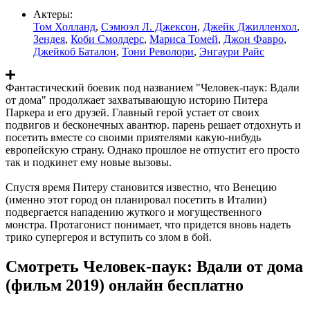
Актеры:
Том Холланд
,
Сэмюэл Л. Джексон
,
Джейк Джилленхол
,
Зендея
,
Коби Смолдерс
,
Мариса Томей
,
Джон Фавро
,
Джейкоб Баталон
,
Тони Револори
,
Энгаури Райс
Фантастический боевик под названием "Человек-паук: Вдали
от дома" продолжает захватывающую историю Питера
Паркера и его друзей. Главный герой устает от своих
подвигов и бесконечных авантюр. парень решает отдохнуть и
посетить вместе со своими приятелями какую-нибудь
европейскую страну. Однако прошлое не отпустит его просто
так и подкинет ему новые вызовы.
Спустя время Питеру становится известно, что Венецию
(именно этот город он планировал посетить в Италии)
подвергается нападению жуткого и могущественного
монстра. Протагонист понимает, что придется вновь надеть
трико супергероя и вступить со злом в бой.
Смотреть Человек-паук: Вдали от дома
(фильм 2019) онлайн бесплатно