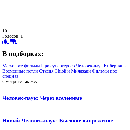
10
Голосов:
1
1
0
В подборках:
Marvel все фильмы
Про супергероев
Человек-паук
Киберпанк
Временные петли
Студия Ghibli и Миядзаки
Фильмы про
спецназ
Смотрите так же:
Человек-паук: Через вселенные
Новый Человек-паук: Высокое напряжение