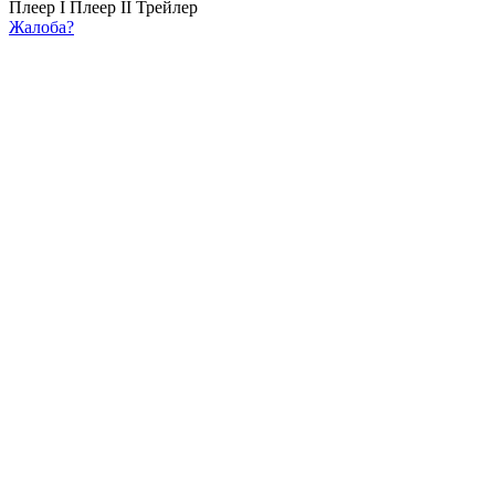
Плеер I
Плеер II
Трейлер
Жалоба?