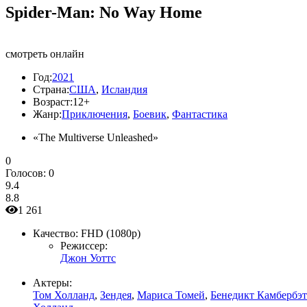
Spider-Man: No Way Home
смотреть онлайн
Год:
2021
Страна:
США
,
Исландия
Возраст:
12+
Жанр:
Приключения
,
Боевик
,
Фантастика
«The Multiverse Unleashed»
0
Голосов:
0
9.4
8.8
1 261
Качество:
FHD (1080p)
Режиссер:
Джон Уоттс
Актеры:
Том Холланд
,
Зендея
,
Мариса Томей
,
Бенедикт Камбербэ