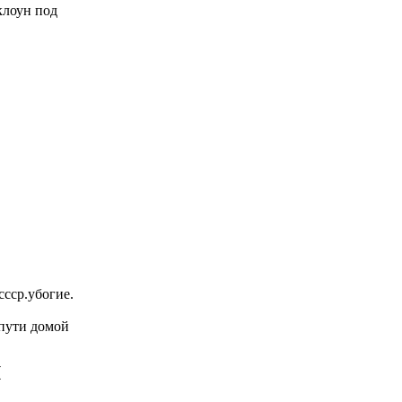
 клоун под
ссср.убогие.
 пути домой
й