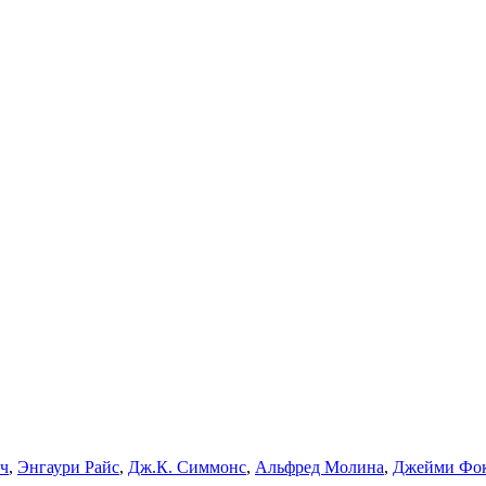
тч
,
Энгаури Райс
,
Дж.К. Симмонс
,
Альфред Молина
,
Джейми Фо