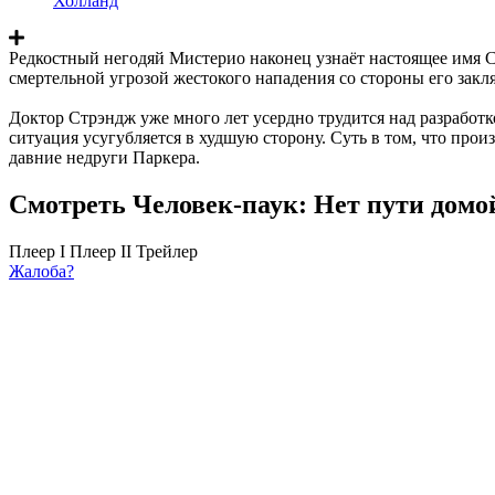
Холланд
Редкостный негодяй Мистерио наконец узнаёт настоящее имя С
смертельной угрозой жестокого нападения со стороны его закл
Доктор Стрэндж уже много лет усердно трудится над разработко
ситуация усугубляется в худшую сторону. Суть в том, что про
давние недруги Паркера.
Смотреть Человек-паук: Нет пути домо
Плеер I
Плеер II
Трейлер
Жалоба?