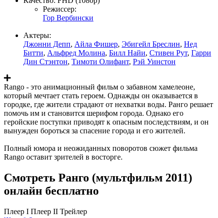
Качество:
FHD (1080p)
Режиссер:
Гор Вербински
Актеры:
Джонни Депп
,
Айла Фишер
,
Эбигейл Бреслин
,
Нед
Битти
,
Альфред Молина
,
Билл Найи
,
Стивен Рут
,
Гарри
Дин Стэнтон
,
Тимоти Олифант
,
Рэй Уинстон
Rango - это анимационный фильм о забавном хамелеоне,
который мечтает стать героем. Однажды он оказывается в
городке, где жители страдают от нехватки воды. Ранго решает
помочь им и становится шерифом города. Однако его
геройские поступки приводят к опасным последствиям, и он
вынужден бороться за спасение города и его жителей.
Полный юмора и неожиданных поворотов сюжет фильма
Rango оставит зрителей в восторге.
Смотреть Ранго (мультфильм 2011)
онлайн бесплатно
Плеер I
Плеер II
Трейлер