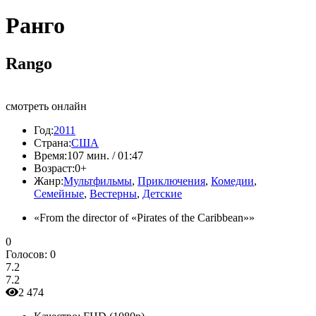
Ранго
Rango
смотреть онлайн
Год:
2011
Страна:
США
Время:
107 мин. / 01:47
Возраст:
0+
Жанр:
Мультфильмы
,
Приключения
,
Комедии
,
Семейные
,
Вестерны
,
Детские
«From the director of «Pirates of the Caribbean»»
0
Голосов:
0
7.2
7.2
2 474