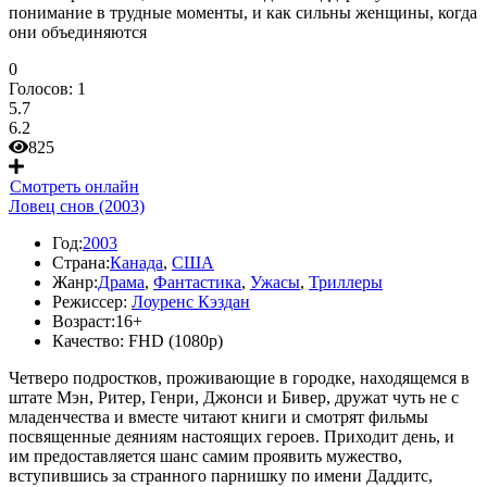
понимание в трудные моменты, и как сильны женщины, когда
они объединяются
0
Голосов:
1
5.7
6.2
825
Смотреть онлайн
Ловец снов (2003)
Год:
2003
Страна:
Канада
,
США
Жанр:
Драма
,
Фантастика
,
Ужасы
,
Триллеры
Режиссер:
Лоуренс Кэздан
Возраст:
16+
Качество:
FHD (1080p)
Четверо подростков, проживающие в городке, находящемся в
штате Мэн, Ритер, Генри, Джонси и Бивер, дружат чуть не с
младенчества и вместе читают книги и смотрят фильмы
посвященные деяниям настоящих героев. Приходит день, и
им предоставляется шанс самим проявить мужество,
вступившись за странного парнишку по имени Даддитс,