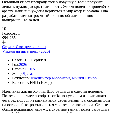
Обычный билет превращается в ловушку. Чтобы получить
деньги, нужно раскрыть личность. Это мгновенно приведёт к
аресту. Лаки вынуждена вернуться в мир афер и обмана. Она
разрабатывает хитроумный план по обналичиванию
выигрыша. Но за ней
10
Голосов:
1
1 265
Сериал
Смотреть онлайн
Уикенд на пять звёзд (2026)
Сезон:
1 |
Серия:
8
Год:
2026
Страна:
США
Жанр:
Драма
Режиссер:
Дженнифер Моррисон
,
Минки Спиро
Качество:
FHD (1080p)
Идеальная жизнь Холлис Шоу рушится в одно мгновение.
Потом она пытается собрать себя по кусочкам и приглашает
четырёх подруг из разных эпох своей жизни. Загородный дом
на острове быстро становится местом полного хаоса. Старые
обиды всплывают наружу, а скрытые тайны грозят разрушить