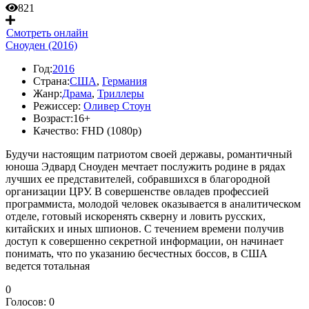
821
Смотреть онлайн
Сноуден (2016)
Год:
2016
Страна:
США
,
Германия
Жанр:
Драма
,
Триллеры
Режиссер:
Оливер Стоун
Возраст:
16+
Качество:
FHD (1080p)
Будучи настоящим патриотом своей державы, романтичный
юноша Эдвард Сноуден мечтает послужить родине в рядах
лучших ее представителей, собравшихся в благородной
организации ЦРУ. В совершенстве овладев профессией
программиста, молодой человек оказывается в аналитическом
отделе, готовый искоренять скверну и ловить русских,
китайских и иных шпионов. С течением времени получив
доступ к совершенно секретной информации, он начинает
понимать, что по указанию бесчестных боссов, в США
ведется тотальная
0
Голосов:
0