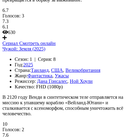
6.7
Голосов:
3
7.3
6.1
630
Сериал
Смотреть онлайн
Чужой: Земля (2025)
Сезон:
1 |
Серия:
8
Год:
2025
Страна:
Таиланд
,
США
,
Великобритания
Жанр:
Фантастика
,
Ужасы
Режиссер:
Дана Гонсалес
,
Ной Хоули
Качество:
FHD (1080p)
В 2120 году Венди в синтетическом теле отправляется на
миссию к упавшему кораблю «Вейланд-Ютани» и
сталкивается с ксеноморфом, способным уничтожить всё
человечество.
10
Голосов:
2
7.6