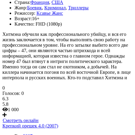
Страна:
Франция
,
США
Жанр:
Боевик
,
Криминал
,
Триллеры
Режиссер:
Ксавье Жанс
Возраст:
16+
Качество:
FHD (1080p)
Хитмэна обучили как профессионального убийцу, и вся его
жизнь заключается в том, чтобы выполнять свою работу на
профессиональном уровне. На его затылке выбито всего две
цифры – 47, они являются частью штрихкода и всей
информацией, которая известна о главном герое. Однажды
номер 47 был втянут в интриги политического характера.
Именно тогда он сам стал не охотником, а добычей. На
киллера начинается погоня по всей восточной Европе, в лице
интерпола и русских военных. Кто-то подставил Хитмэна и
0
Голосов:
0
6.3
5.8
1 000
Смотреть онлайн
Крепкий орешек 4.0 (2007)