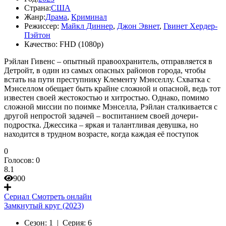
Страна:
США
Жанр:
Драма
,
Криминал
Режиссер:
Майкл Диннер
,
Джон Эвнет
,
Гвинет Хердер-
Пэйтон
Качество:
FHD (1080p)
Рэйлан Гивенс – опытный правоохранитель, отправляется в
Детройт, в один из самых опасных районов города, чтобы
встать на пути преступнику Клементу Мэнселлу. Схватка с
Мэнселлом обещает быть крайне сложной и опасной, ведь тот
известен своей жестокостью и хитростью. Однако, помимо
сложной миссии по поимке Мэнселла, Рэйлан сталкивается с
другой непростой задачей – воспитанием своей дочери-
подростка. Джессика – яркая и талантливая девушка, но
находится в трудном возрасте, когда каждая её поступок
0
Голосов:
0
8.1
900
Сериал
Смотреть онлайн
Замкнутый круг (2023)
Сезон:
1 |
Серия:
6