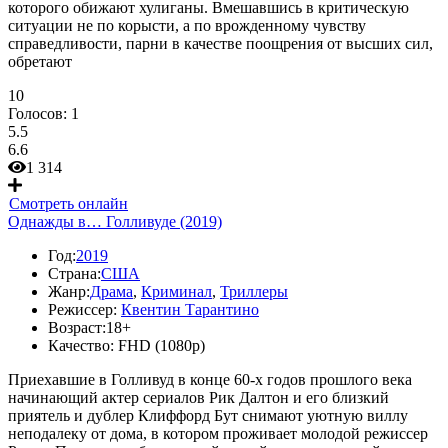
которого обижают хулиганы. Вмешавшись в критическую
ситуации не по корысти, а по врожденному чувству
справедливости, парни в качестве поощрения от высших сил,
обретают
10
Голосов:
1
5.5
6.6
1 314
Смотреть онлайн
Однажды в… Голливуде (2019)
Год:
2019
Страна:
США
Жанр:
Драма
,
Криминал
,
Триллеры
Режиссер:
Квентин Тарантино
Возраст:
18+
Качество:
FHD (1080p)
Приехавшие в Голливуд в конце 60-х годов прошлого века
начинающий актер сериалов Рик Далтон и его близкий
приятель и дублер Клиффорд Бут снимают уютную виллу
неподалеку от дома, в котором проживает молодой режиссер