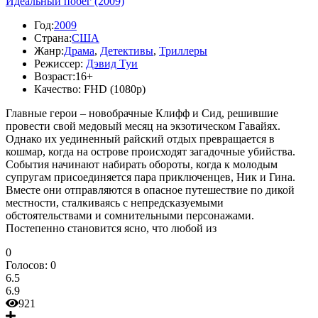
Идеальный побег (2009)
Год:
2009
Страна:
США
Жанр:
Драма
,
Детективы
,
Триллеры
Режиссер:
Дэвид Туи
Возраст:
16+
Качество:
FHD (1080p)
Главные герои – новобрачные Клифф и Сид, решившие
провести свой медовый месяц на экзотическом Гавайях.
Однако их уединенный райский отдых превращается в
кошмар, когда на острове происходят загадочные убийства.
События начинают набирать обороты, когда к молодым
супругам присоединяется пара приключенцев, Ник и Гина.
Вместе они отправляются в опасное путешествие по дикой
местности, сталкиваясь с непредсказуемыми
обстоятельствами и сомнительными персонажами.
Постепенно становится ясно, что любой из
0
Голосов:
0
6.5
6.9
921