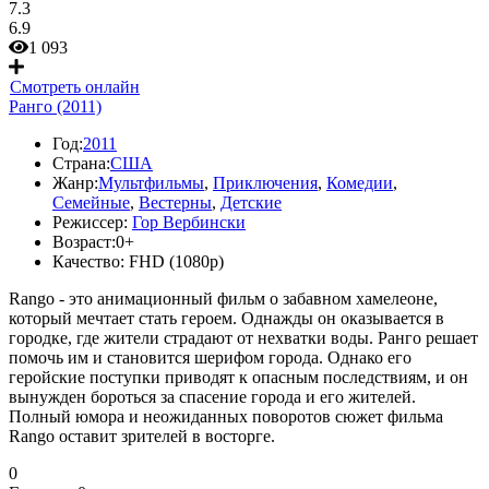
7.3
6.9
1 093
Смотреть онлайн
Ранго (2011)
Год:
2011
Страна:
США
Жанр:
Мультфильмы
,
Приключения
,
Комедии
,
Семейные
,
Вестерны
,
Детские
Режиссер:
Гор Вербински
Возраст:
0+
Качество:
FHD (1080p)
Rango - это анимационный фильм о забавном хамелеоне,
который мечтает стать героем. Однажды он оказывается в
городке, где жители страдают от нехватки воды. Ранго решает
помочь им и становится шерифом города. Однако его
геройские поступки приводят к опасным последствиям, и он
вынужден бороться за спасение города и его жителей.
Полный юмора и неожиданных поворотов сюжет фильма
Rango оставит зрителей в восторге.
0