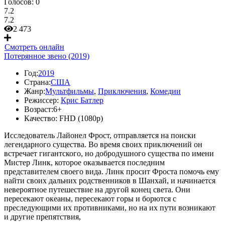
Голосов:
0
7.2
7.2
2 473
Смотреть онлайн
Потерянное звено (2019)
Год:
2019
Страна:
США
Жанр:
Мультфильмы
,
Приключения
,
Комедии
Режиссер:
Крис Батлер
Возраст:
6+
Качество:
FHD (1080p)
Исследователь Лайонел Фрост, отправляется на поиски
легендарного существа. Во время своих приключений он
встречает гигантского, но добродушного существа по имени
Мистер Линк, которое оказывается последним
представителем своего вида. Линк просит Фроста помочь ему
найти своих дальних родственников в Шанхай, и начинается
невероятное путешествие на другой конец света. Они
пересекают океаны, пересекают горы и борются с
преследующими их противниками, но на их пути возникают
и другие препятствия,