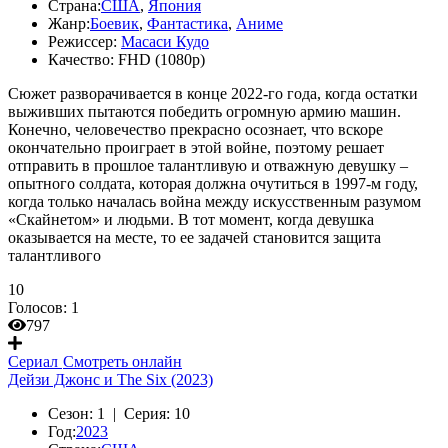
Страна:
США
,
Япония
Жанр:
Боевик
,
Фантастика
,
Аниме
Режиссер:
Масаси Кудо
Качество:
FHD (1080p)
Сюжет разворачивается в конце 2022-го года, когда остатки
выживших пытаются победить огромную армию машин.
Конечно, человечество прекрасно осознает, что вскоре
окончательно проиграет в этой войне, поэтому решает
отправить в прошлое талантливую и отважную девушку –
опытного солдата, которая должна очутиться в 1997-м году,
когда только началась война между искусственным разумом
«Скайнетом» и людьми. В тот момент, когда девушка
оказывается на месте, то ее задачей становится защита
талантливого
10
Голосов:
1
797
Сериал
Смотреть онлайн
Дейзи Джонс и The Six (2023)
Сезон:
1 |
Серия:
10
Год:
2023