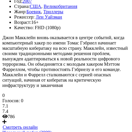
Год:
2007
Страна:
США
,
Великобритания
Жанр:
Боевик
,
Триллеры
Режиссер:
Лен Уайзман
Возраст:
16+
Качество:
FHD (1080p)
Джон Макклейн вновь оказывается в центре событий, когда
компьютерный хакер по имени Томас Гэбриел начинает
масштабную кибератаку на всю страну. Макклейн, известный
своими традиционными методами решения проблем,
вынужден адаптироваться к новой реальности цифрового
терроризма. Он объединяется с молодым хакером Мэттом
Фарреллом, чтобы противостоять Гэбриелу и его команде.
Макклейн и Фаррелл сталкиваются с серией опасных
ситуаций, начиная от кибератак на критическую
инфраструктуру и заканчивая
0
Голосов:
0
7.1
7.4
786
Смотреть онлайн