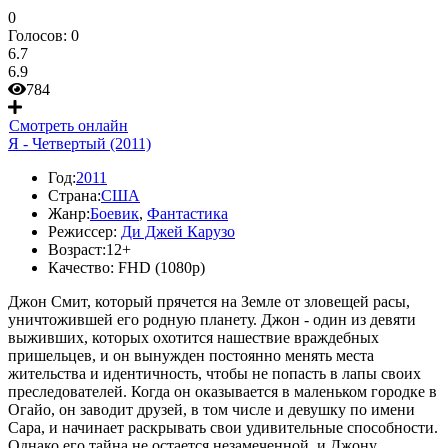
0
Голосов:
0
6.7
6.9
784
Смотреть онлайн
Я - Четвертый (2011)
Год:
2011
Страна:
США
Жанр:
Боевик
,
Фантастика
Режиссер:
Ди Джей Карузо
Возраст:
12+
Качество:
FHD (1080p)
Джон Смит, который прячется на Земле от зловещей расы,
уничтожившей его родную планету. Джон - один из девяти
выживших, которых охотится нашествие враждебных
пришельцев, и он вынужден постоянно менять места
жительства и идентичность, чтобы не попасть в лапы своих
преследователей. Когда он оказывается в маленьком городке в
Огайо, он заводит друзей, в том числе и девушку по имени
Сара, и начинает раскрывать свои удивительные способности.
Однако его тайна не остается незамеченной, и Джону