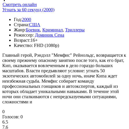
Смотреть онлайн
Угнать за 60 секунд (2000)
Год:
2000
Страна:
США
Жанр:
Боевик
,
Криминал
,
Триллеры
Режиссер:
Доминик Сена
Возраст:
16+
Качество:
FHD (1080p)
Главный герой, Рэндэлл "Мемфис" Рейнольдс, возвращается к
своему прежнему опасному занятию после того, как его брат,
Кип, оказывается вовлеченным в дело гораздо больших
масштабов. Власти предъявляют условие: угнать 50
экзотических автомобилей за одну ночь, иначе Кипа ждет
неизбежная судьба. Мемфис собирает команду
профессиональных гонщиков и автоэкспертов, каждый из
которых обладает уникальными навыками. В течение этой
ночи они сталкиваются с непредсказуемыми ситуациями,
сложностями и
0
Голосов:
0
6.5
7.6