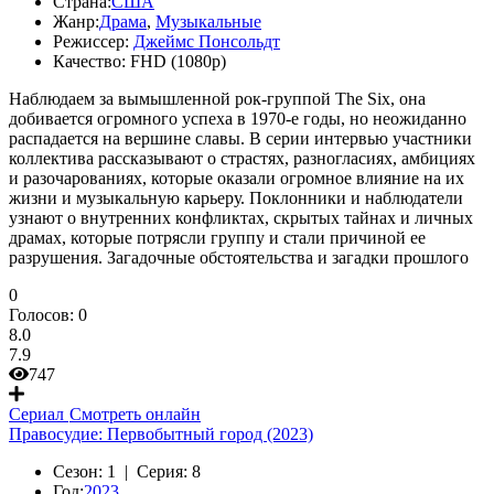
Страна:
США
Жанр:
Драма
,
Музыкальные
Режиссер:
Джеймс Понсольдт
Качество:
FHD (1080p)
Наблюдаем за вымышленной рок-группой The Six, она
добивается огромного успеха в 1970-е годы, но неожиданно
распадается на вершине славы. В серии интервью участники
коллектива рассказывают о страстях, разногласиях, амбициях
и разочарованиях, которые оказали огромное влияние на их
жизни и музыкальную карьеру. Поклонники и наблюдатели
узнают о внутренних конфликтах, скрытых тайнах и личных
драмах, которые потрясли группу и стали причиной ее
разрушения. Загадочные обстоятельства и загадки прошлого
0
Голосов:
0
8.0
7.9
747
Сериал
Смотреть онлайн
Правосудие: Первобытный город (2023)
Сезон:
1 |
Серия:
8
Год:
2023