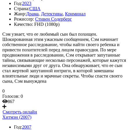
Год:
2023
Страна:
США
Жанр:
Драма
,
Детективы
,
Криминал
Режиссер:
Стивен Содерберг
Качество:
FHD (1080p)
Сэм узнает, что ее любимый сын был похищен.
Шокированная этим ужасным сообщением, Сэм начинает
собственное расследование, чтобы найти своего ребенка и
привести похитителей перед лицом правосудия. По мере
продвижения в расследовании, Сэм открывает запутанные
тайны, связывающие несколько персонажей, которые кажутся
независимыми друг от друга. Она обнаруживает, что ее сын
стал жертвой запутанной интриги, в которой замешаны
влиятельные люди и мрачные секреты. Чтобы спасти своего
сына, Сэм вынуждена
0
Голосов:
0
867
Смотреть онлайн
Хитмэн (2007)
Год:
2007