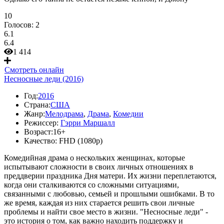
10
Голосов:
2
6.1
6.4
1 414
Смотреть онлайн
Несносные леди (2016)
Год:
2016
Страна:
США
Жанр:
Мелодрама
,
Драма
,
Комедии
Режиссер:
Гэрри Маршалл
Возраст:
16+
Качество:
FHD (1080p)
Комедийная драма о нескольких женщинах, которые
испытывают сложности в своих личных отношениях в
преддверии праздника Дня матери. Их жизни переплетаются,
когда они сталкиваются со сложными ситуациями,
связанными с любовью, семьей и прошлыми ошибками. В то
же время, каждая из них старается решить свои личные
проблемы и найти свое место в жизни. "Несносные леди" -
это история о том, как важно находить поддержку и