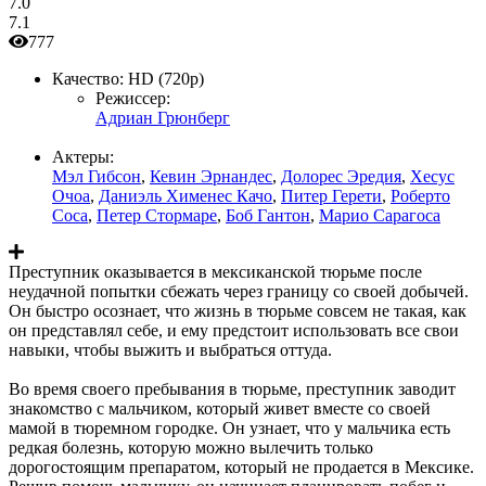
7.0
7.1
777
Качество:
HD (720p)
Режиссер:
Адриан Грюнберг
Актеры:
Мэл Гибсон
,
Кевин Эрнандес
,
Долорес Эредия
,
Хесус
Очоа
,
Даниэль Хименес Качо
,
Питер Герети
,
Роберто
Соса
,
Петер Стормаре
,
Боб Гантон
,
Марио Сарагоса
Преступник оказывается в мексиканской тюрьме после
неудачной попытки сбежать через границу со своей добычей.
Он быстро осознает, что жизнь в тюрьме совсем не такая, как
он представлял себе, и ему предстоит использовать все свои
навыки, чтобы выжить и выбраться оттуда.
Во время своего пребывания в тюрьме, преступник заводит
знакомство с мальчиком, который живет вместе со своей
мамой в тюремном городке. Он узнает, что у мальчика есть
редкая болезнь, которую можно вылечить только
дорогостоящим препаратом, который не продается в Мексике.