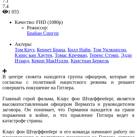
7.1
7.4
1 055
Качество:
FHD (1080p)
Режиссер:
Брайан Сингер
Актеры:
Том Круз
,
Кеннет Брана
,
Билл Найи
,
Том Уилкинсон
,
Кэрис ван Хаутен
,
Томас Кречман
,
Теренс Стэмп
,
Эдди
Иззард
,
Кевин МакНэлли
,
Кристиан Беркель
В центре сюжета находится группа офицеров, которые не
согласны с политикой нацистского режима и решают
совершить покушение на Гитлера.
Главный герой фильма, Клаус фон Штауффенберг, является
высокопоставленным офицером Вермахта и руководителем
заговора. Он понимает, что Германия находится на грани
поражения в войне, и что правление Гитлера ведет к
катастрофе страны.
Клаус фон Штауффенберг и его команда начинают работу по