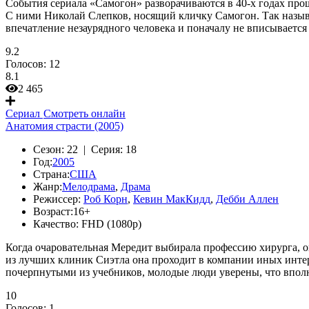
События сериала «Самогон» разворачиваются в 40-х годах пр
С ними Николай Слепков, носящий кличку Самогон. Так назыв
впечатление незаурядного человека и поначалу не вписываетс
9.2
Голосов:
12
8.1
2 465
Сериал
Смотреть онлайн
Анатомия страсти (2005)
Сезон:
22 |
Серия:
18
Год:
2005
Страна:
США
Жанр:
Мелодрама
,
Драма
Режиссер:
Роб Корн
,
Кевин МакКидд
,
Дебби Аллен
Возраст:
16+
Качество:
FHD (1080p)
Когда очаровательная Мередит выбирала профессию хирурга, он
из лучших клиник Сиэтла она проходит в компании иных инте
почерпнутыми из учебников, молодые люди уверены, что вполн
10
Голосов:
1