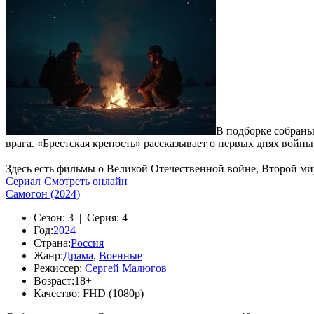
В подборке собраны
врага. «Брестская крепость» рассказывает о первых днях войн
Здесь есть фильмы о Великой Отечественной войне, Второй ми
Сериал
Смотреть онлайн
Самогон (2024)
Сезон:
3 |
Серия:
4
Год:
2024
Страна:
Россия
Жанр:
Драма
,
Военные
Режиссер:
Сергей Малюгов
Возраст:
18+
Качество:
FHD (1080p)