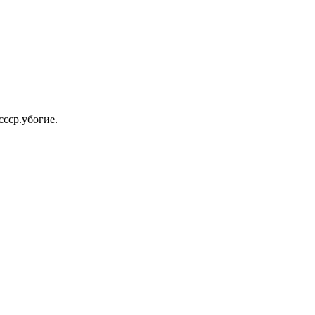
ссср.убогие.