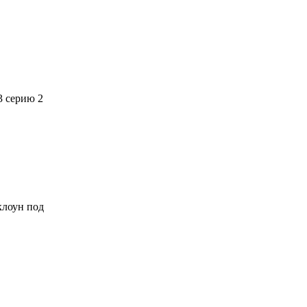
3 серию 2
 клоун под