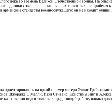
ошлого века во времена Великой Отечественной войны. На опас
али одиноких звероловов, загонявших животных, не прибегая к
я в армейские стандарты военнослужащего: он не находит общий
а ориентировалась на яркий пример матери Эллис Грей, талантл
рнов, Джорджа О'Мэлли, Иззи Стивенс, Кристины Янг и Алекса
е качественно подготовлены к предстоящей работе, однако довол