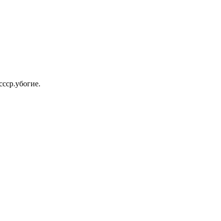
ссср.убогие.