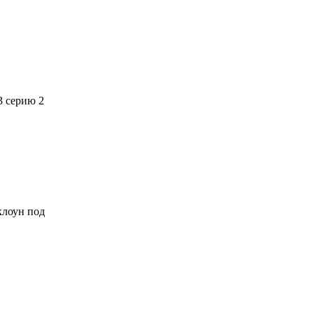
3 серию 2
 клоун под