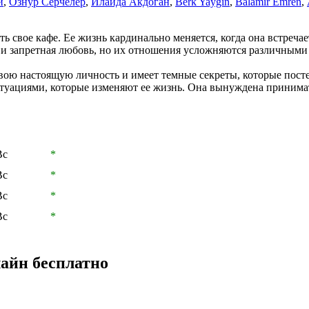
и
,
Ознур Серчелер
,
Илаида Акдоган
,
Berk Yaygin
,
Balamir Emren
,
ь свое кафе. Ее жизнь кардинально меняется, когда она встреча
 и запретная любовь, но их отношения усложняются различными
свою настоящую личность и имеет темные секреты, которые пост
итуациями, которые изменяют ее жизнь. Она вынуждена принима
Вс
*
Вс
*
Вс
*
Вс
*
лайн бесплатно