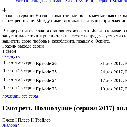
Озге Гюрель
,
Джан Яман
,
Хакан Курташ
,
Неджип Мемил
Главная героиня Назли – талантливый повар, мечтающая открыт
своем ресторане. Между ними возникает взаимное притяжение
В ходе развития сюжета становится ясно, что Ферит скрывает 
запутанную сеть интриг и сталкивается с непредсказуемыми с
защитить свою любовь и разоблачить правду о Ферите.
График выхода серий
1 сезон
свернуть
1 сезон 26 серия
Episode 26
31 дек 2017, 
1 сезон 25 серия
Episode 25
24 дек 2017, 
1 сезон 24 серия
Episode 24
17 дек 2017, 
1 сезон 23 серия
Episode 23
10 дек 2017, 
показать все серии
Смотреть Полнолуние (сериал 2017) он
Плеер I
Плеер II
Трейлер
Жалоба?