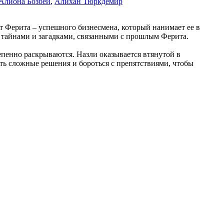
Алиона Бозбей
,
Алихан Тюркдемир
ет Ферита – успешного бизнесмена, который нанимает ее в
 тайнами и загадками, связанными с прошлым Ферита.
епенно раскрываются. Назли оказывается втянутой в
ть сложные решения и бороться с препятствиями, чтобы