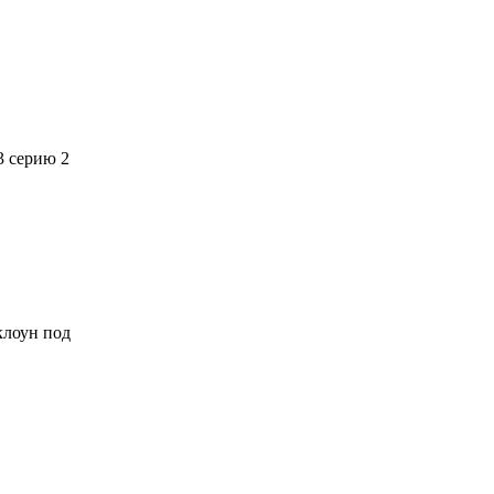
3 серию 2
 клоун под