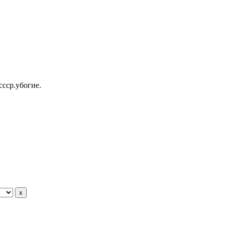
ссср.убогие.