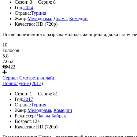
Сезон:
3 |
Серия:
8
Год:
2024
Страна:
Турция
Жанр:
Мелодрама
,
Драма
,
Комедии
Качество:
HD (720p)
После болезненного разрыва молодая женщина-адвокат заручае
10
Голосов:
1
5.8
7.652
422
Сериал
Смотреть онлайн
Полнолуние (2017)
Сезон:
1 |
Серия:
81
Год:
2017
Страна:
Турция
Жанр:
Мелодрама
,
Комедии
Режиссер:
Чагры Байрак
Возраст:
12+
Качество:
HD (720p)