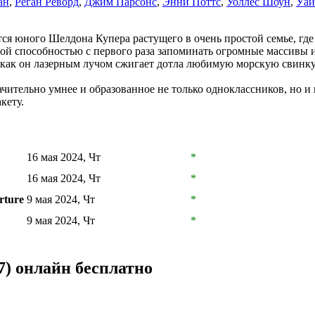
ан
,
Реган Реворд
,
Джим Парсонс
,
Энни Поттс
,
Уоллес Шоун
,
Уай
ется юного Шелдона Купера растущего в очень простой семье, где
й способностью с первого раза запоминать огромные массивы ин
о как он лазерным лучом сжигает дотла любимую морскую свинку
ачительно умнее и образованное не только одноклассников, но 
кету.
16 мая 2024, Чт
*
16 мая 2024, Чт
*
rture
9 мая 2024, Чт
*
9 мая 2024, Чт
*
7) онлайн бесплатно