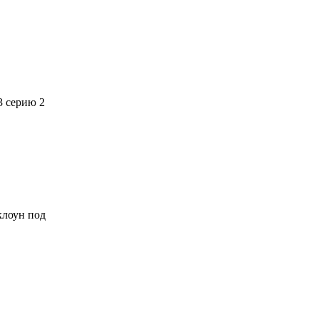
3 серию 2
 клоун под