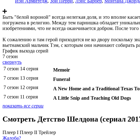
Иэн Армитедж
,
Зои Перри
,
Лэнс Барбер
,
Монтана Джорд
Быть "белой вороной" всегда нелегкая доля, и это вполне каса
погружена в религию. Между тем парнишка обладает уникально
изобретениями, что не всегда оканчивается добром. После тог
К сожалению и там герой приходится не ко двору поскольку зн
вьетнамский мальчик Тэм, с которым они начинают собирать ра
График выхода серий
7 сезон
свернуть
7 сезон 14 серия
Memoir
7 сезон 13 серия
Funeral
7 сезон 12 серия
A New Home and a Traditional Texas To
7 сезон 11 серия
A Little Snip and Teaching Old Dogs
показать все серии
Смотреть Детство Шелдона (сериал 201
Плеер I
Плеер II
Трейлер
Жалоба?