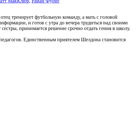
атт МакКлюр
,
Райан Фуонг
 отец тренирует футбольную команду, а мать с головой
формации, и готов с утра до вечера трудиться над своими
 сестры, принимается решение срочно отдать гения в школу.
и педагогов. Единственным приятелем Шелдона становится