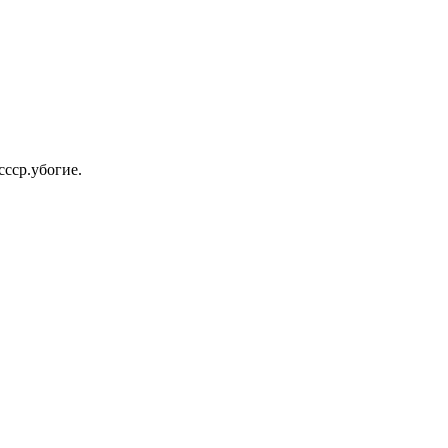
ссср.убогие.