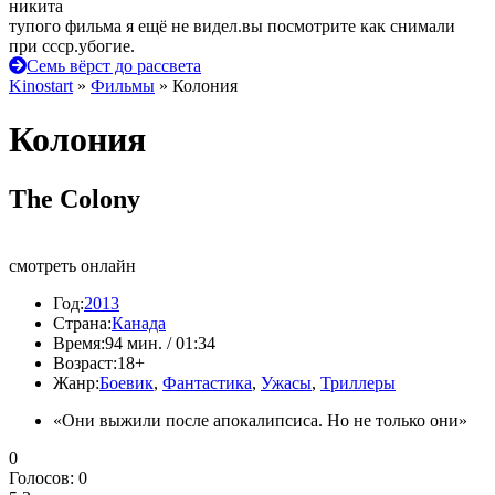
никита
тупого фильма я ещё не видел.вы посмотрите как снимали
при ссср.убогие.
Семь вёрст до рассвета
Kinostart
»
Фильмы
» Колония
Колония
The Colony
смотреть онлайн
Год:
2013
Страна:
Канада
Время:
94 мин. / 01:34
Возраст:
18+
Жанр:
Боевик
,
Фантастика
,
Ужасы
,
Триллеры
«Они выжили после апокалипсиса. Но не только они»
0
Голосов:
0