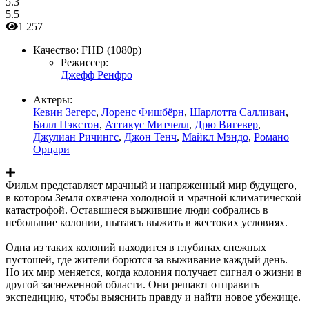
5.3
5.5
1 257
Качество:
FHD (1080p)
Режиссер:
Джефф Ренфро
Актеры:
Кевин Зегерс
,
Лоренс Фишбёрн
,
Шарлотта Салливан
,
Билл Пэкстон
,
Аттикус Митчелл
,
Дрю Вигевер
,
Джулиан Ричингс
,
Джон Тенч
,
Майкл Мэндо
,
Романо
Орцари
Фильм представляет мрачный и напряженный мир будущего,
в котором Земля охвачена холодной и мрачной климатической
катастрофой. Оставшиеся выжившие люди собрались в
небольшие колонии, пытаясь выжить в жестоких условиях.
Одна из таких колоний находится в глубинах снежных
пустошей, где жители борются за выживание каждый день.
Но их мир меняется, когда колония получает сигнал о жизни в
другой заснеженной области. Они решают отправить
экспедицию, чтобы выяснить правду и найти новое убежище.