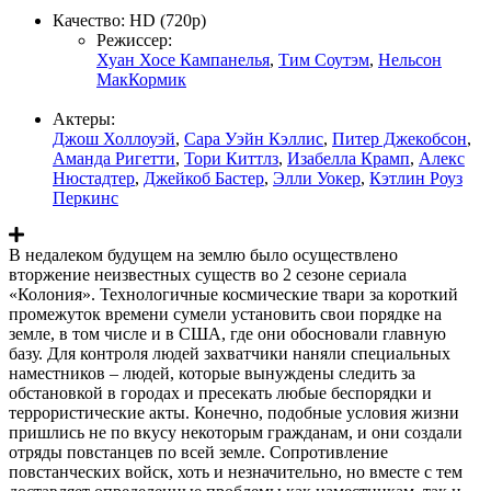
Качество:
HD (720p)
Режиссер:
Хуан Хосе Кампанелья
,
Тим Соутэм
,
Нельсон
МакКормик
Актеры:
Джош Холлоуэй
,
Сара Уэйн Кэллис
,
Питер Джекобсон
,
Аманда Ригетти
,
Тори Киттлз
,
Изабелла Крамп
,
Алекс
Нюстадтер
,
Джейкоб Бастер
,
Элли Уокер
,
Кэтлин Роуз
Перкинс
В недалеком будущем на землю было осуществлено
вторжение неизвестных существ во 2 сезоне сериала
«Колония». Технологичные космические твари за короткий
промежуток времени сумели установить свои порядке на
земле, в том числе и в США, где они обосновали главную
базу. Для контроля людей захватчики наняли специальных
наместников – людей, которые вынуждены следить за
обстановкой в городах и пресекать любые беспорядки и
террористические акты. Конечно, подобные условия жизни
пришлись не по вкусу некоторым гражданам, и они создали
отряды повстанцев по всей земле. Сопротивление
повстанческих войск, хоть и незначительно, но вместе с тем