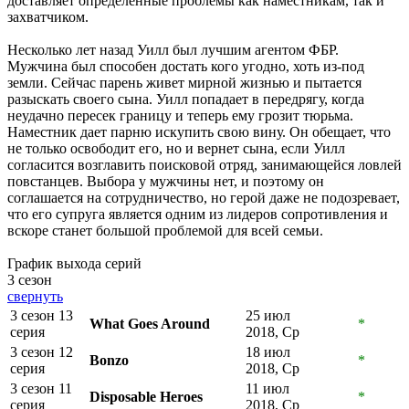
доставляет определенные проблемы как наместникам, так и
захватчиком.
Несколько лет назад Уилл был лучшим агентом ФБР.
Мужчина был способен достать кого угодно, хоть из-под
земли. Сейчас парень живет мирной жизнью и пытается
разыскать своего сына. Уилл попадает в передрягу, когда
неудачно пересек границу и теперь ему грозит тюрьма.
Наместник дает парню искупить свою вину. Он обещает, что
не только освободит его, но и вернет сына, если Уилл
согласится возглавить поисковой отряд, занимающейся ловлей
повстанцев. Выбора у мужчины нет, и поэтому он
соглашается на сотрудничество, но герой даже не подозревает,
что его супруга является одним из лидеров сопротивления и
вскоре станет большой проблемой для всей семьи.
График выхода серий
3 сезон
свернуть
3 сезон 13
25 июл
What Goes Around
*
серия
2018, Ср
3 сезон 12
18 июл
Bonzo
*
серия
2018, Ср
3 сезон 11
11 июл
Disposable Heroes
*
серия
2018, Ср