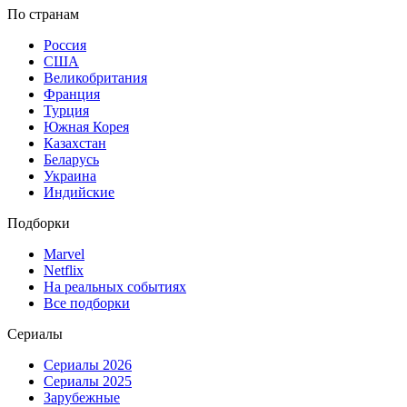
По странам
Россия
США
Великобритания
Франция
Турция
Южная Корея
Казахстан
Беларусь
Украина
Индийские
Подборки
Marvel
Netflix
На реальных событиях
Все подборки
Сериалы
Сериалы 2026
Сериалы 2025
Зарубежные