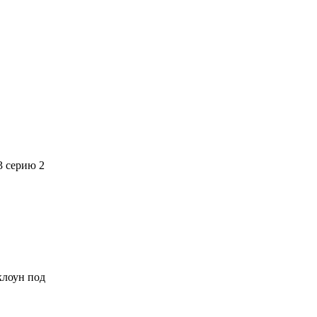
3 серию 2
 клоун под