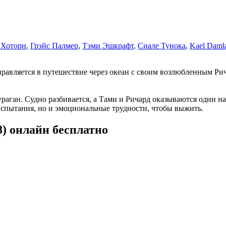
 Хоторн
,
Грэйс Палмер
,
Тэми Эшкрафт
,
Сиале Тунока
,
Kael Daml
тправляется в путешествие через океан с своим возлюбленным 
раган. Судно разбивается, а Тами и Ричард оказываются один н
испытания, но и эмоциональные трудности, чтобы выжить.
) онлайн бесплатно