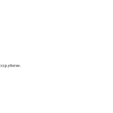
ссср.убогие.