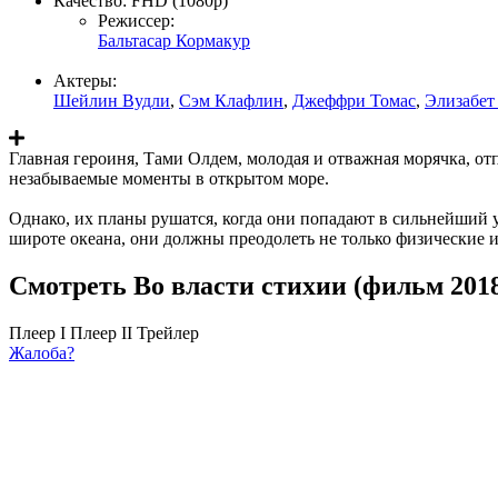
Качество:
FHD (1080p)
Режиссер:
Бальтасар Кормакур
Актеры:
Шейлин Вудли
,
Сэм Клафлин
,
Джеффри Томас
,
Элизабет
Главная героиня, Тами Олдем, молодая и отважная морячка, о
незабываемые моменты в открытом море.
Однако, их планы рушатся, когда они попадают в сильнейший у
широте океана, они должны преодолеть не только физические 
Смотреть Во власти стихии (фильм 2018
Плеер I
Плеер II
Трейлер
Жалоба?