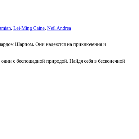
amian
,
Lei-Ming Caine
,
Neil Andrea
Ричардом Шарпом. Они надеются на приключения и
а один с беспощадной природой. Найдя себя в бесконечной