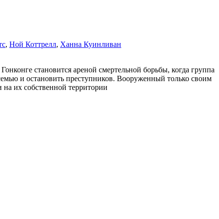
тс
,
Ной Коттрелл
,
Ханна Куинливан
Гонконге становится ареной смертельной борьбы, когда группа
ю семью и остановить преступников. Вооруженный только своим
и на их собственной территории