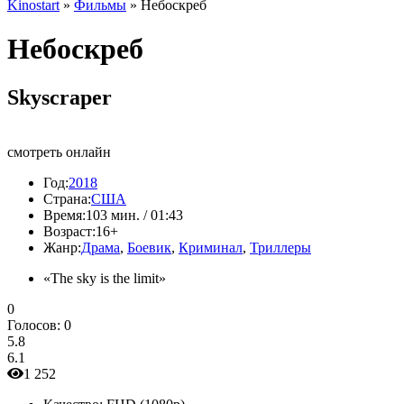
Kinostart
»
Фильмы
» Небоскреб
Небоскреб
Skyscraper
смотреть онлайн
Год:
2018
Страна:
США
Время:
103 мин. / 01:43
Возраст:
16+
Жанр:
Драма
,
Боевик
,
Криминал
,
Триллеры
«The sky is the limit»
0
Голосов:
0
5.8
6.1
1 252