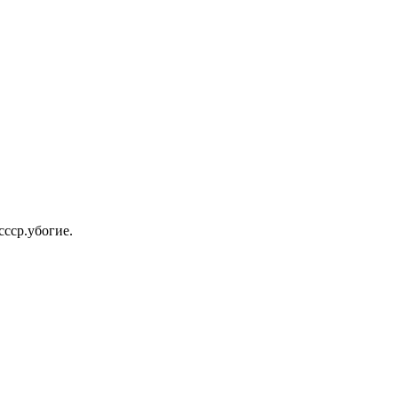
ссср.убогие.