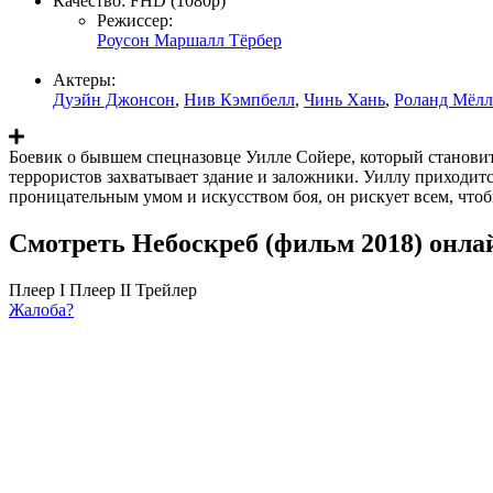
Качество:
FHD (1080p)
Режиссер:
Роусон Маршалл Тёрбер
Актеры:
Дуэйн Джонсон
,
Нив Кэмпбелл
,
Чинь Хань
,
Роланд Мёлл
Боевик о бывшем спецназовце Уилле Сойере, который становитс
террористов захватывает здание и заложники. Уиллу приходит
проницательным умом и искусством боя, он рискует всем, чтоб
Смотреть Небоскреб (фильм 2018) онла
Плеер I
Плеер II
Трейлер
Жалоба?