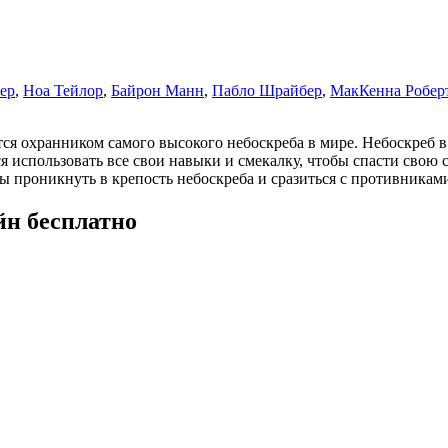
ер
,
Ноа Тейлор
,
Байрон Манн
,
Пабло Шрайбер
,
МакКенна Робер
я охранником самого высокого небоскреба в мире. Небоскреб в 
ся использовать все свои навыки и смекалку, чтобы спасти сво
ы проникнуть в крепость небоскреба и сразиться с противникам
йн бесплатно