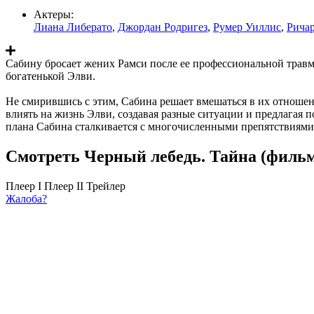
Актеры:
Лиана Либерато
,
Джордан Родригез
,
Румер Уиллис
,
Рича
Сабину бросает жених Рамси после ее профессиональной травмы
богатенькой Элви.
Не смирившись с этим, Сабина решает вмешаться в их отношени
влиять на жизнь Элви, создавая разные ситуации и предлагая 
плана Сабина сталкивается с многочисленными препятствиям
Смотреть Черный лебедь. Тайна (фильм
Плеер I
Плеер II
Трейлер
Жалоба?