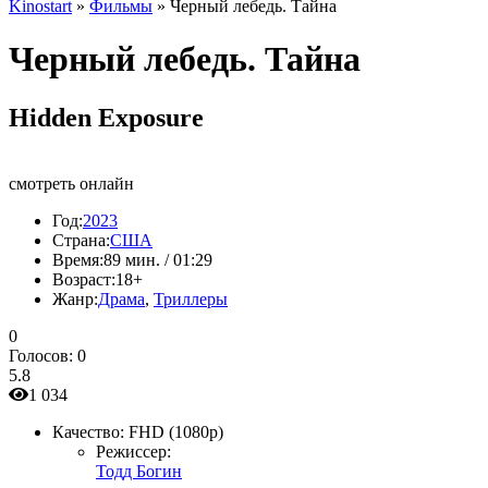
Kinostart
»
Фильмы
» Черный лебедь. Тайна
Черный лебедь. Тайна
Hidden Exposure
смотреть онлайн
Год:
2023
Страна:
США
Время:
89 мин. / 01:29
Возраст:
18+
Жанр:
Драма
,
Триллеры
0
Голосов:
0
5.8
1 034
Качество:
FHD (1080p)
Режиссер:
Тодд Богин