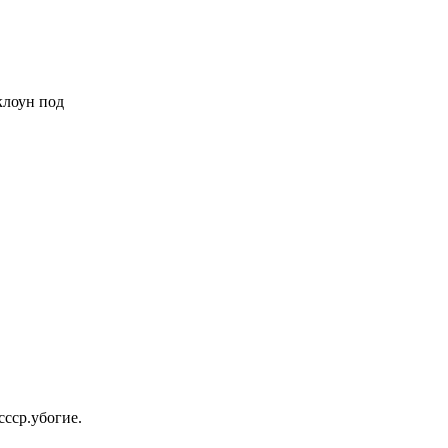
 клоун под
ссср.убогие.