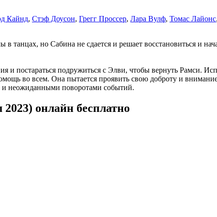
рд Кайнд
,
Стэф Доусон
,
Грегг Проссер
,
Лара Вулф
,
Томас Лайонс
 в танцах, но Сабина не сдается и решает восстановиться и нач
я и постараться подружиться с Элви, чтобы вернуть Рамси. Исп
помощь во всем. Она пытается проявить свою доброту и внимание
и и неожиданными поворотами событий.
 2023) онлайн бесплатно