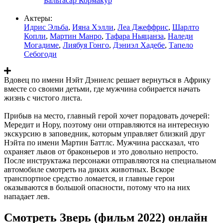
Бальтасар Кормакур
Актеры:
Идрис Эльба
,
Ияна Хэлли
,
Леа Джеффрис
,
Шарлто
Копли
,
Мартин Манро
,
Тафара Ньяцанза
,
Наледи
Могадиме
,
Лиябуя Гонго
,
Дэниэл Хадебе
,
Тапело
Себогоди
Вдовец по имени Нэйт Дэниелс решает вернуться в Африку
вместе со своими детьми, где мужчина собирается начать
жизнь с чистого листа.
Прибыв на место, главный герой хочет порадовать дочерей:
Мередит и Нору, поэтому они отправляются на интересную
экскурсию в заповедник, которым управляет близкий друг
Нэйта по имени Мартин Баттлс. Мужчина рассказал, что
охраняет львов от браконьеров и это довольно непросто.
После инструктажа персонажи отправляются на специальном
автомобиле смотреть на диких животных. Вскоре
транспортное средство ломается, и главные герои
оказываются в большой опасности, потому что на них
нападает лев.
Смотреть Зверь (фильм 2022) онлайн