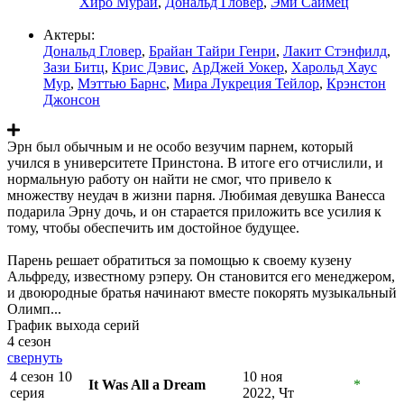
Хиро Мурай
,
Дональд Гловер
,
Эми Саймец
Актеры:
Дональд Гловер
,
Брайан Тайри Генри
,
Лакит Стэнфилд
,
Зази Битц
,
Крис Дэвис
,
АрДжей Уокер
,
Харольд Хаус
Мур
,
Мэттью Барнс
,
Мира Лукреция Тейлор
,
Крэнстон
Джонсон
Эрн был обычным и не особо везучим парнем, который
учился в университете Принстона. В итоге его отчислили, и
нормальную работу он найти не смог, что привело к
множеству неудач в жизни парня. Любимая девушка Ванесса
подарила Эрну дочь, и он старается приложить все усилия к
тому, чтобы обеспечить им достойное будущее.
Парень решает обратиться за помощью к своему кузену
Альфреду, известному рэперу. Он становится его менеджером,
и двоюродные братья начинают вместе покорять музыкальный
Олимп...
График выхода серий
4 сезон
свернуть
4 сезон 10
10 ноя
It Was All a Dream
*
серия
2022, Чт