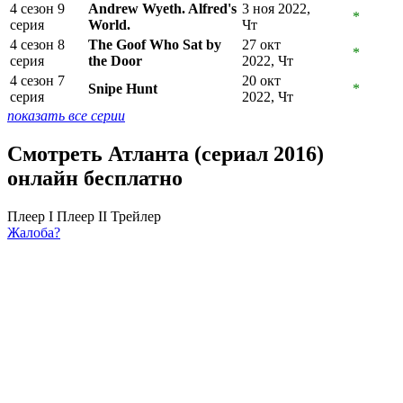
4 сезон 9
Andrew Wyeth. Alfred's
3 ноя 2022,
*
серия
World.
Чт
4 сезон 8
The Goof Who Sat by
27 окт
*
серия
the Door
2022, Чт
4 сезон 7
20 окт
Snipe Hunt
*
серия
2022, Чт
показать все серии
Смотреть Атланта (сериал 2016)
онлайн бесплатно
Плеер I
Плеер II
Трейлер
Жалоба?