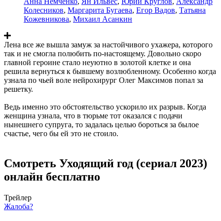
Анна Немченко
,
Ян Ильвес
,
Юрий Круглов
,
Александр
Колесников
,
Маргарита Бугаева
,
Егор Вадов
,
Татьяна
Кожевникова
,
Михаил Асанкин
Лена все же вышла замуж за настойчивого ухажера, которого
так и не смогла полюбить по-настоящему. Довольно скоро
главной героине стало неуютно в золотой клетке и она
решила вернуться к бывшему возлюбленному. Особенно когда
узнала по чьей воле нейрохирург Олег Максимов попал за
решетку.
Ведь именно это обстоятельство ускорило их разрыв. Когда
женщина узнала, что в тюрьме тот оказался с подачи
нынешнего супруга, то задалась целью бороться за былое
счастье, чего бы ей это не стоило.
Смотреть Уходящий год (сериал 2023)
онлайн бесплатно
Трейлер
Жалоба?